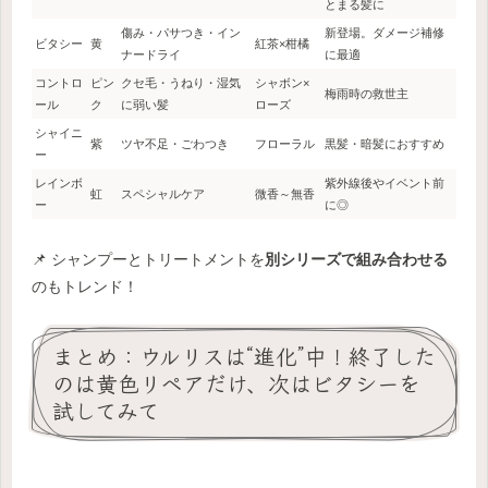
とまる髪に
傷み・パサつき・イン
新登場。ダメージ補修
ビタシー
黄
紅茶×柑橘
ナードライ
に最適
コントロ
ピン
クセ毛・うねり・湿気
シャボン×
梅雨時の救世主
ール
ク
に弱い髪
ローズ
シャイニ
紫
ツヤ不足・ごわつき
フローラル
黒髪・暗髪におすすめ
ー
レインボ
紫外線後やイベント前
虹
スペシャルケア
微香～無香
ー
に◎
📌 シャンプーとトリートメントを
別シリーズで組み合わせる
のもトレンド！
まとめ：ウルリスは“進化”中！終了した
のは黄色リペアだけ、次はビタシーを
試してみて