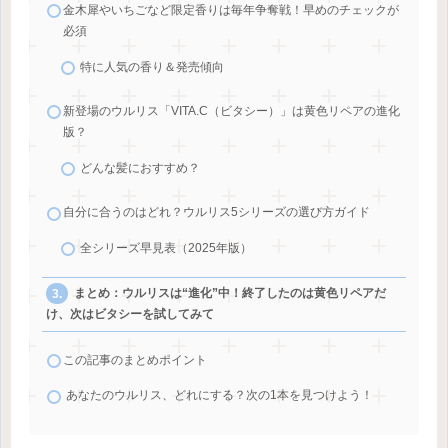
金木犀やいちごなど限定香りは毎年争奪戦！早めのチェックが
必須
特に人気の香り＆発売傾向
新登場のウルリス「VITA.C（ビタシー）」は黄色リペアの進化
版？
どんな髪におすすめ？
自分に合うのはどれ？ウルリス5シリーズの選び方ガイド
全シリーズ早見表（2025年版）
まとめ：ウルリスは“進化”中！終了したのは黄色リペアだ
け、次はビタシーを試してみて
この記事のまとめポイント
あなたのウルリス、どれにする？次の1本を見つけよう！