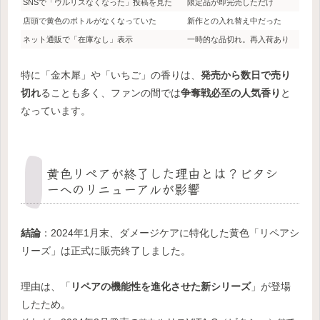
SNSで「ウルリスなくなった」投稿を見た
限定品が即完売しただけ
店頭で黄色のボトルがなくなっていた
新作との入れ替え中だった
ネット通販で「在庫なし」表示
一時的な品切れ。再入荷あり
特に「金木犀」や「いちご」の香りは、
発売から数日で売り
切れ
ることも多く、ファンの間では
争奪戦必至の人気香り
と
なっています。
黄色リペアが終了した理由とは？ビタシ
ーへのリニューアルが影響
結論
：2024年1月末、ダメージケアに特化した黄色「リペアシ
リーズ」は正式に販売終了しました。
理由は、「
リペアの機能性を進化させた新シリーズ
」が登場
したため。