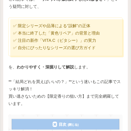
う疑問に対して、
✅ 限定シリーズや品薄による“誤解”の正体
✅ 本当に終了した「黄色リペア」の背景と理由
✅ 注目の新作「VITA.C（ビタシー）」の実力
✅ 自分にぴったりなシリーズの選び方ガイド
を、
わかりやすく・深掘りして解説
します。
**「結局どれを買えばいいの？」**という迷いもこの記事でス
ッキリ解消！
買い逃さないための【限定香りの狙い方】まで完全網羅して
います。
目次