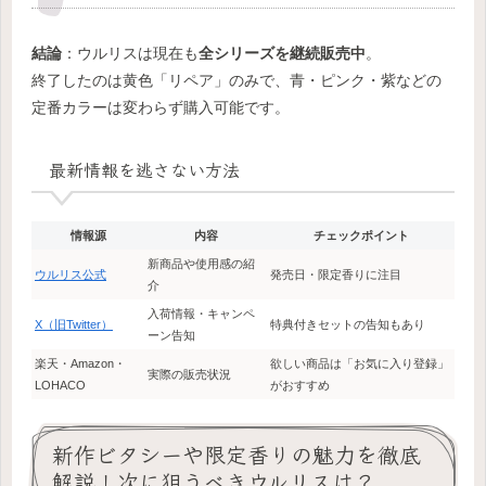
結論
：ウルリスは現在も
全シリーズを継続販売中
。
終了したのは黄色「リペア」のみで、青・ピンク・紫などの
定番カラーは変わらず購入可能です。
最新情報を逃さない方法
情報源
内容
チェックポイント
新商品や使用感の紹
ウルリス公式
発売日・限定香りに注目
介
入荷情報・キャンペ
X（旧Twitter）
特典付きセットの告知もあり
ーン告知
楽天・Amazon・
欲しい商品は「お気に入り登録」
実際の販売状況
LOHACO
がおすすめ
新作ビタシーや限定香りの魅力を徹底
解説！次に狙うべきウルリスは？