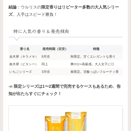
結論
：ウルリスの
限定香りはリピーター多数の大人気シリー
ズ
。入手はスピード勝負！
特に人気の香り＆発売傾向
香り名
発売時期（目安）
特徴
金木犀（キラメキ）
9月頃
秋限定。甘くエレガントな香り
銀木犀（ビタシー）
同上
爽やか×高級感。大人女子に◎
いちごシリーズ
3月頃
春限定。甘酸っぱいフルーティ香
📣
限定シリーズは1〜2週間で完売するケースもあるため、告
知が出たらすぐにチェック！