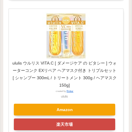
ululis ウルリス VITA.C [ ダメージケア の ビタシー ] ウォ
ーターコンク EXリペア ヘアマスク付き トリプルセット
[ シャンプー 300mL / トリートメント 300g / ヘアマスク
150g]
created by
Rinker
ululis
Amazon
楽天市場