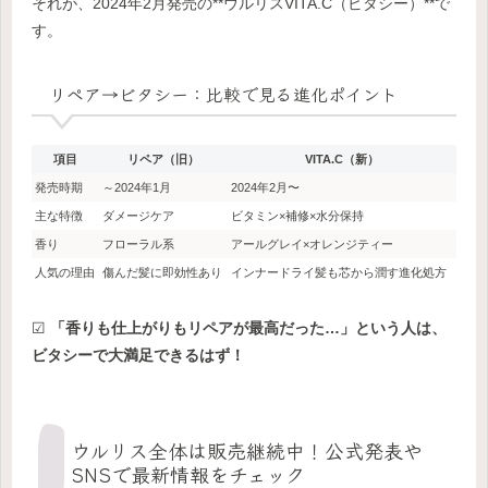
それが、2024年2月発売の**ウルリスVITA.C（ビタシー）**で
す。
リペア→ビタシー：比較で見る進化ポイント
項目
リペア（旧）
VITA.C（新）
発売時期
～2024年1月
2024年2月〜
主な特徴
ダメージケア
ビタミン×補修×水分保持
香り
フローラル系
アールグレイ×オレンジティー
人気の理由
傷んだ髪に即効性あり
インナードライ髪も芯から潤す進化処方
☑
「香りも仕上がりもリペアが最高だった…」という人は、
ビタシーで大満足できるはず！
ウルリス全体は販売継続中！公式発表や
SNSで最新情報をチェック