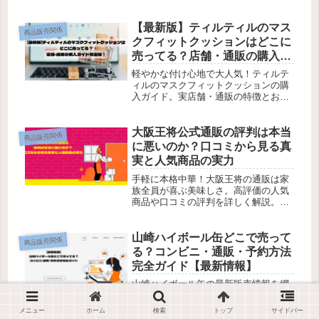
解説！確実に買える販売店と偽物を避
けるコツも紹介。お得にゲットする方
法を今すぐチェック！
【最新版】ティルティルのマス
商品販売関係
クフィットクッションはどこに
売ってる？店舗・通販の購入ガ
イド完全版！
軽やかな付け心地で大人気！ティルテ
ィルのマスクフィットクッションの購
入ガイド。実店舗・通販の特徴とお得
情報をまとめました。今すぐチェッ
ク！
大阪王将公式通販の評判は本当
商品販売関係
に悪いのか？口コミから見る真
実と人気商品の実力
手軽に本格中華！大阪王将の通販は家
族全員が喜ぶ美味しさ。高評価の人気
商品や口コミの評判を詳しく解説。お
得な購入方法も要チェック！
山崎ハイボール缶どこで売って
商品販売関係
る？コンビニ・通販・予約方法
完全ガイド【最新情報】
山崎ハイボール缶の最新販売情報を網
羅！ コンビニや通販で確実に手に入れ
る方法を徹底解説。次回購入チャンス
メニュー
ホーム
検索
トップ
サイドバー
を逃さないためのコツを確認しましょ