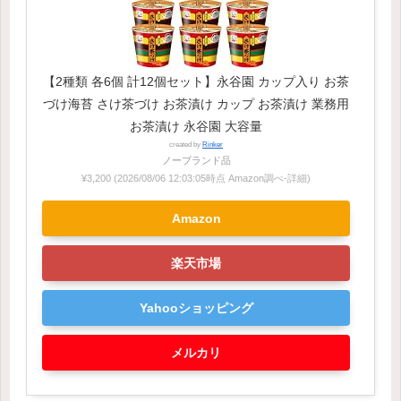
【2種類 各6個 計12個セット】永谷園 カップ入り お茶
づけ海苔 さけ茶づけ お茶漬け カップ お茶漬け 業務用
お茶漬け 永谷園 大容量
created by
Rinker
ノーブランド品
¥3,200
(2026/08/06 12:03:05時点 Amazon調べ-
詳細)
Amazon
楽天市場
Yahooショッピング
メルカリ