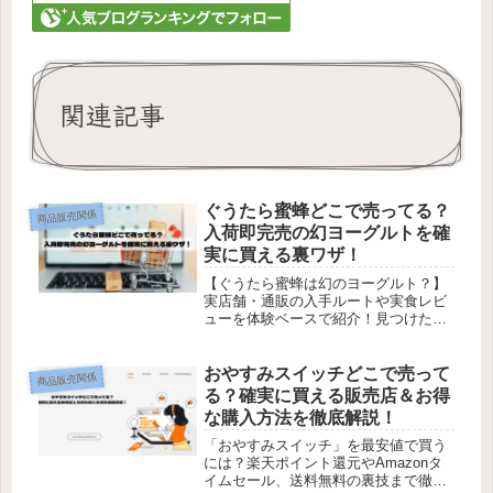
関連記事
ぐうたら蜜蜂どこで売ってる？
商品販売関係
入荷即完売の幻ヨーグルトを確
実に買える裏ワザ！
【ぐうたら蜜蜂は幻のヨーグルト？】
実店舗・通販の入手ルートや実食レビ
ューを体験ベースで紹介！見つけたら
即買い必須です。
おやすみスイッチどこで売って
商品販売関係
る？確実に買える販売店＆お得
な購入方法を徹底解説！
「おやすみスイッチ」を最安値で買う
には？楽天ポイント還元やAmazonタ
イムセール、送料無料の裏技まで徹底