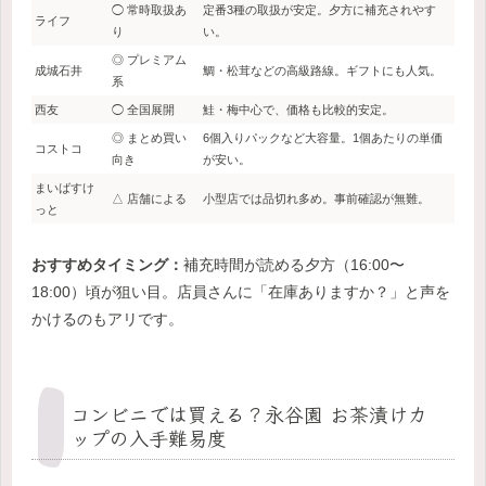
◯ 常時取扱あ
定番3種の取扱が安定。夕方に補充されやす
ライフ
り
い。
◎ プレミアム
成城石井
鯛・松茸などの高級路線。ギフトにも人気。
系
西友
◯ 全国展開
鮭・梅中心で、価格も比較的安定。
◎ まとめ買い
6個入りパックなど大容量。1個あたりの単価
コストコ
向き
が安い。
まいばすけ
△ 店舗による
小型店では品切れ多め。事前確認が無難。
っと
おすすめタイミング：
補充時間が読める夕方（16:00〜
18:00）頃が狙い目。店員さんに「在庫ありますか？」と声を
かけるのもアリです。
コンビニでは買える？永谷園 お茶漬けカ
ップの入手難易度