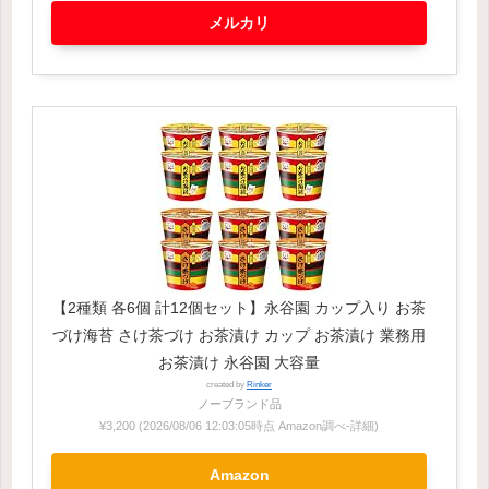
メルカリ
【2種類 各6個 計12個セット】永谷園 カップ入り お茶
づけ海苔 さけ茶づけ お茶漬け カップ お茶漬け 業務用
お茶漬け 永谷園 大容量
created by
Rinker
ノーブランド品
¥3,200
(2026/08/06 12:03:05時点 Amazon調べ-
詳細)
Amazon