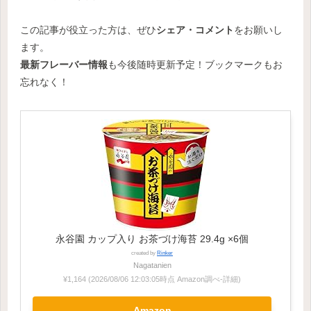
この記事が役立った方は、ぜひ
シェア・コメント
をお願いし
ます。
最新フレーバー情報
も今後随時更新予定！ブックマークもお
忘れなく！
永谷園 カップ入り お茶づけ海苔 29.4g ×6個
created by
Rinker
Nagatanien
¥1,164
(2026/08/06 12:03:05時点 Amazon調べ-
詳細)
Amazon