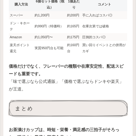
6個セット価格（税
1個あた
購入方法
コメント
込）
り
スーパー
約1,200円
約200円
手に入ればコスパ◎
ドン・キホー
約990円（特価時）
約165円
在庫次第では破格
テ
Amazon
約1,050円〜
約175円
圧倒的コスパ◎
楽天ポイント
約160円
買い回りイベントとの併用が
実質950円台も可能
還元
台
カギ
価格だけでなく、フレーバーの種類や在庫安定性、配送スピ
ードも重要です。
「味で選ぶなら公式通販」「価格で選ぶならドンキや楽天」
が王道。
まとめ
お茶漬けカップは、時短・栄養・満足感の三拍子がそろっ