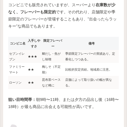
コンビニでも販売されていますが、スーパーより
在庫数が少
なく、フレーバーも限定的
です。その代わり、店舗限定や季
節限定のフレーバーが登場することもあり、”出会ったらラッ
キー”な商品でもあります。
入手しや
限定フレーバ
コンビニ名
備考
すさ
ー
セブンイレ
鯛だし・焦が
季節限定フレーバーの実績あり。定
★★★
ブン
し味噌
番化しつつある。
ファミリー
梅しそ（不定
★★
比較的安定供給。地域差に注意。
マート
期）
昆布茶ベース
店舗によって取り扱いの幅が異な
ローソン
★★
など稀に
る。
狙い目時間帯：
朝9時〜11時、または夕方の品出し後（16時〜
18時）が最も商品に出会える可能性が高いです。