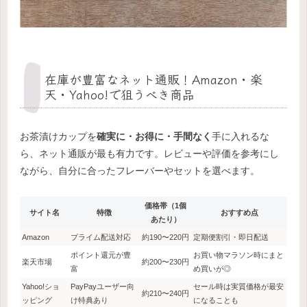
在庫が豊富なネット通販！Amazon・楽
天・Yahoo!で狙うべき商品
お茶漬けカップを
確実に・お得に・手間なく
手に入れるな
ら、ネット通販が最も有力です。レビューや評価を参考にし
ながら、自分に合ったフレーバーやセットを選べます。
価格帯（1個
サイト名
特徴
おすすめ点
あたり）
Amazon
プライム配送対応
約190〜220円
定期便割引・即日配送
ポイント還元が豊
お買い物マラソン時にまと
楽天市場
約200〜230円
富
め買いが◎
Yahoo!ショ
PayPayユーザー向
セール時は実質価格が最安
約210〜240円
ッピング
け特典あり
になることも