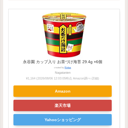
永谷園 カップ入り お茶づけ海苔 29.4g ×6個
created by
Rinker
Nagatanien
¥1,164
(2026/08/06 12:03:05時点 Amazon調べ-
詳細)
Amazon
楽天市場
Yahooショッピング