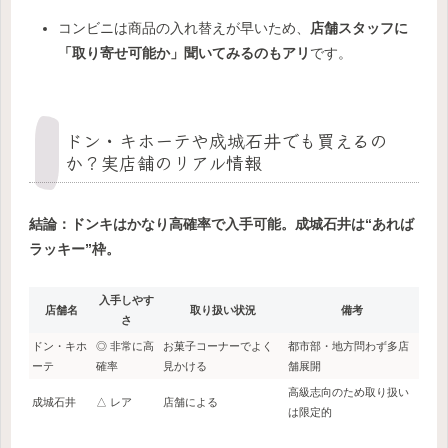
コンビニは商品の入れ替えが早いため、
店舗スタッフに
「取り寄せ可能か」聞いてみるのもアリ
です。
ドン・キホーテや成城石井でも買えるの
か？実店舗のリアル情報
結論：ドンキはかなり高確率で入手可能。成城石井は“あれば
ラッキー”枠。
入手しやす
店舗名
取り扱い状況
備考
さ
ドン・キホ
◎ 非常に高
お菓子コーナーでよく
都市部・地方問わず多店
ーテ
確率
見かける
舗展開
高級志向のため取り扱い
成城石井
△ レア
店舗による
は限定的