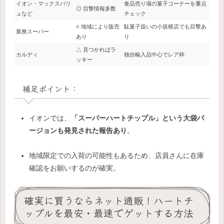
イオン・マックスバリ
食品売り場の菓子コーナーを重点
◎ 目撃情報多数
ュなど
チェック
○ 地域により販売
駄菓子扱いの小規模店でも目撃あ
業務スーパー
あり
り
△ 見つかればラ
カルディ
独自輸入品中心でレア枠
ッキー
補足ポイント：
イオンでは、
「スーパーハートチップル」という大袋バ
ージョンも発見された報告あり
。
地域限定での入荷の可能性もあるため、店員さんに在庫
確認をお願いするのが確実。
確実に買うならネット通販！ハートチ
ップルを最安・最速でゲットする方法