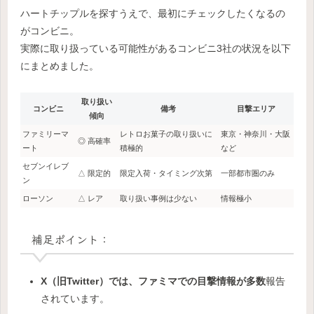
ハートチップルを探すうえで、最初にチェックしたくなるの
がコンビニ。
実際に取り扱っている可能性があるコンビニ3社の状況を以下
にまとめました。
取り扱い
コンビニ
備考
目撃エリア
傾向
ファミリーマ
レトロお菓子の取り扱いに
東京・神奈川・大阪
◎ 高確率
ート
積極的
など
セブンイレブ
△ 限定的
限定入荷・タイミング次第
一部都市圏のみ
ン
ローソン
△ レア
取り扱い事例は少ない
情報極小
補足ポイント：
X（旧Twitter）では、ファミマでの目撃情報が多数
報告
されています。