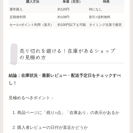
購入方法
単価（目安）
特典
通常購入
約120円
特になし
定期便利用
約108円
割引+送料無料
セール+ポイント利用（楽天）
約100円以下も可能
タイミング次第で最安
売り切れを避ける！在庫があるショップ
の見極め方
結論：在庫状況・最新レビュー・配送予定日をチェックすべ
し！
見極めるべきポイント：
商品ページに「残り○点」「在庫あり」の表示があるか
購入者レビューの日付が直近かどうか