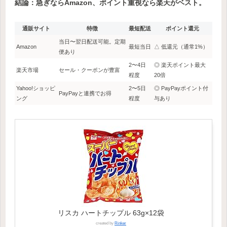
結論：急ぎならAmazon、ポイント重視なら楽天がベスト。
通販サイト
特徴
最短配送
ポイント還元
当日〜翌日配送可能。定期
Amazon
最短当日
△ 低還元（通常1%）
便あり
2〜4日
◎ 楽天ポイント最大
楽天市場
セール・クーポンが豊富
程度
20倍
Yahoo!ショッピ
2〜5日
◎ PayPayポイント付
PayPayと連携でお得
ング
程度
与あり
リスカ ハートチップル 63g×12袋
created by
Rinker