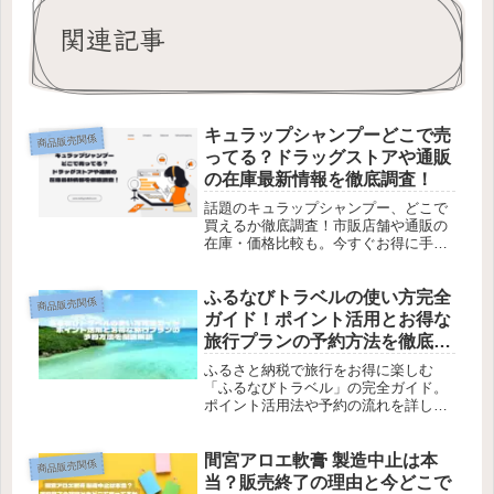
関連記事
キュラップシャンプーどこで売
商品販売関係
ってる？ドラッグストアや通販
の在庫最新情報を徹底調査！
話題のキュラップシャンプー、どこで
買えるか徹底調査！市販店舗や通販の
在庫・価格比較も。今すぐお得に手に
入れる方法をチェック！
ふるなびトラベルの使い方完全
商品販売関係
ガイド！ポイント活用とお得な
旅行プランの予約方法を徹底解
説
ふるさと納税で旅行をお得に楽しむ
「ふるなびトラベル」の完全ガイド。
ポイント活用法や予約の流れを詳しく
解説！お得な旅行を今すぐ予約しまし
ょう。
間宮アロエ軟膏 製造中止は本
商品販売関係
当？販売終了の理由と今どこで