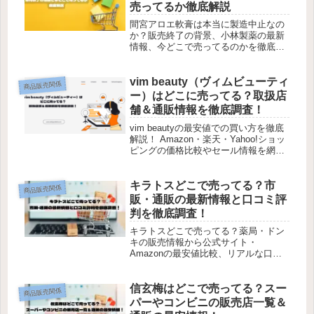
売ってるか徹底解説
間宮アロエ軟膏は本当に製造中止なの
か？販売終了の背景、小林製薬の最新
情報、今どこで売ってるのかを徹底調
査。代替品や口コミ比較まで詳しく解
説します。
vim beauty（ヴィムビューティ
商品販売関係
ー）はどこに売ってる？取扱店
舗＆通販情報を徹底調査！
vim beautyの最安値での買い方を徹底
解説！ Amazon・楽天・Yahoo!ショッ
ピングの価格比較やセール情報を網
羅。 一番お得に買う方法を知りたいな
ら今すぐチェック！
キラトスどこで売ってる？市
商品販売関係
販・通販の最新情報と口コミ評
判を徹底調査！
キラトスどこで売ってる？薬局・ドン
キの販売情報から公式サイト・
Amazonの最安値比較、リアルな口コ
ミまで一挙公開。今すぐ確認！
信玄梅はどこで売ってる？スー
商品販売関係
パーやコンビニの販売店一覧＆