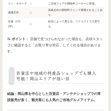
ドン・キホーテ
△
ご当地フェアや調味料コーナーに登場。
高級志向の調味料ラインで展開されることあ
成城石井
△
り。
生協（CO-
組合によって異なる。リクエストで入荷可
△
OP）
も。
📝
ポイント：
店舗で見つけられなかった場合も、店頭スタッ
フに確認すると「お取り寄せ対応」してくれる場合がありま
す。
百貨店や地域の特産品ショップでも購入
可能！岡山エリアが狙い目
結論：岡山県を中心とした百貨店・アンテナショップでの常
設販売が多く、観光客にも人気のご当地グルメアイテム。