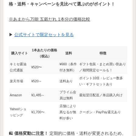
格・送料・キャンペーンを見比べて選ぶのがポイント！
※あまから万能 五穀だれ 1本分の価格比較
▶
公式サイトで限定セットを見る
1本あたりの価格
購入サイト
送料
特徴
（税込）
キミセ醤油
¥660（条件
ギフト包装・まとめ買い割あり
¥520〜
公式通販
付き無料）
／期間限定セールも！
ポイント10倍・レビュー数多
楽天市場
¥520～
送料あり
い・ギフトセットあり
プライム会
Amazon
¥1,485～
最短翌日配送／単品購入向け
員は無料
店舗により
Yahoo!ショ
¥1,700〜
異なるが無
クーポン・PayPay還元あり
ッピング
料が多い
🛍
価格変動に注意！
定期的に価格・送料が変更されるため、