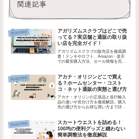
関連記事
アガリズムスクラブはどこで売
商品販売関係
ってる？実店舗と通販の取り扱
い店を完全ガイド！
アガリズムスクラブの販売店を徹底調
査！ドンキやロフト、Amazon・楽天
での最安購入方法、セール情報を完全
ガイド。確実に正規品を買いたい方は
今すぐチェック！
アカナ・オリジンどこで買え
商品販売関係
る？ホームセンター・コスト
コ・ネット通販の実態と選び方
アカナ・オリジンの正規品と並行輸入
品の違いや見分け方を徹底解説。購入
先の選び方からお得な買い方まで詳し
く紹介。今すぐチェック！
スカートウエストを詰める！
商品販売関係
100均の便利グッズと縫わない
簡単調整法を徹底解説