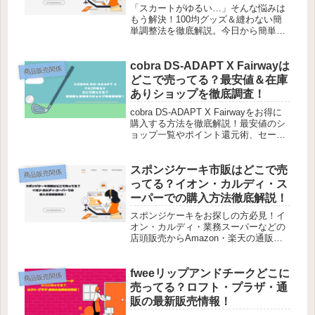
「スカートがゆるい…」そんな悩みは
もう解決！100均グッズ＆縫わない簡
単調整法を徹底解説。今日から簡単プ
ロ技を試してみよう！
cobra DS-ADAPT X Fairwayは
商品販売関係
どこで売ってる？最安値＆在庫
ありショップを徹底調査！
cobra DS-ADAPT X Fairwayをお得に
購入する方法を徹底解説！最安値のシ
ョップ一覧やポイント還元術、セール
情報を活用して賢くゲットしよう！
スポンジケーキ市販はどこで売
商品販売関係
ってる？イオン・カルディ・ス
ーパーでの購入方法徹底解説！
スポンジケーキをお探しの方必見！イ
オン・カルディ・業務スーパーなどの
店頭販売からAmazon・楽天の通販ま
で、購入方法を完全ガイド！失敗しな
い選び方も解説！
fweeリップアンドチークどこに
商品販売関係
売ってる？ロフト・プラザ・通
販の最新販売情報！