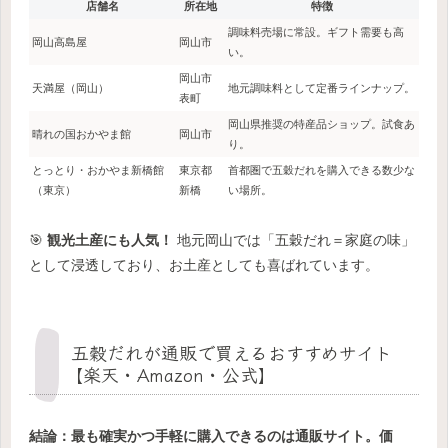
店舗名
所在地
特徴
調味料売場に常設。ギフト需要も高
岡山高島屋
岡山市
い。
岡山市
天満屋（岡山）
地元調味料として定番ラインナップ。
表町
岡山県推奨の特産品ショップ。試食あ
晴れの国おかやま館
岡山市
り。
とっとり・おかやま新橋館
東京都
首都圏で五穀だれを購入できる数少な
（東京）
新橋
い場所。
🎯
観光土産にも人気！
地元岡山では「五穀だれ＝家庭の味」
として浸透しており、お土産としても喜ばれています。
五穀だれが通販で買えるおすすめサイト
【楽天・Amazon・公式】
結論：最も確実かつ手軽に購入できるのは通販サイト。価