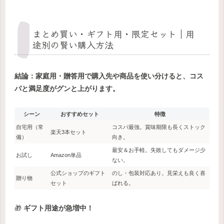
まとめ買い・ギフト用・限定セット｜用
途別の賢い購入方法
結論：家庭用・贈答用で購入先や商品を使い分けると、コス
パと満足度がグンと上がります。
シーン
おすすめセット
特徴
自宅用（常
コスパ最強。賞味期限も長くストック
楽天3本セット
備）
向き。
最安＆お手軽。失敗してもダメージ少
お試し
Amazon単品
ない。
公式ショップのギフト
のし・包装対応あり。見栄えも良く喜
贈り物
セット
ばれる。
🎁
ギフト用途が急増中！