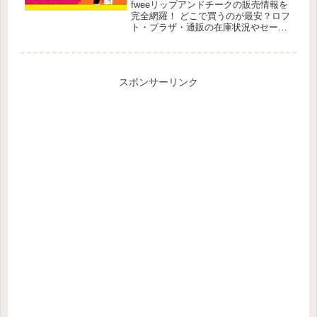
fweeリップアンドチークの販売情報を
完全網羅！ どこで買うのが最安？ロフ
ト・プラザ・通販の在庫状況やセール
情報を徹底比較。お得に手に入れる方
法を今すぐ確認！
スポンサーリンク