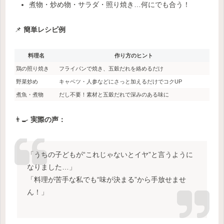
煮物・炒め物・サラダ・照り焼き…何にでも合う！
📌
簡単レシピ例
料理名
作り方のヒント
鶏の照り焼き
フライパンで焼き、五穀だれを絡めるだけ
野菜炒め
キャベツ・人参などにさっと加えるだけでコクUP
煮魚・煮物
だし不要！素材と五穀だれで深みのある味に
👨‍🍳
実際の声：
「うちの子どもが“これじゃないとイヤ”と言うように
なりました…」
「料理が苦手な私でも“味が決まる”から手放せませ
ん！」