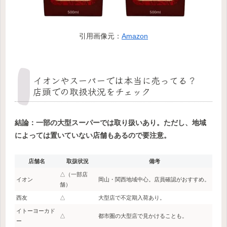
引用画像元：
Amazon
イオンやスーパーでは本当に売ってる？
店頭での取扱状況をチェック
結論：一部の大型スーパーでは取り扱いあり。ただし、地域
によっては置いていない店舗もあるので要注意。
店舗名
取扱状況
備考
△（一部店
イオン
岡山・関西地域中心。店員確認がおすすめ。
舗）
西友
△
大型店で不定期入荷あり。
イトーヨーカド
△
都市圏の大型店で見かけることも。
ー