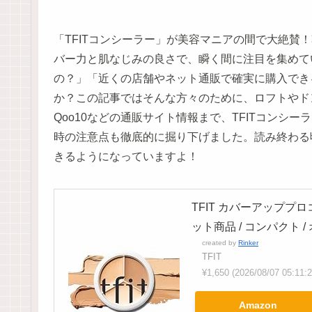
「TFITコンシーラー」が美容マニアの間で大絶賛
バー力と肌なじみの良さで、瞬く間に注目を集めて
の？」「近くの店舗やネット通販で確実に購入でき
か？この記事ではそんな方々のために、ロフトやドン
Qoo10などの通販サイト情報まで、TFITコンシ
時の注意点も徹底的に掘り下げました。読み終わる頃
きるようになっていますよ！
TFIT カバーアッププロコン
ット商品 / コンパクト / 
created by
Rinker
TFIT
¥1,650
(2026/08/07 05:1
Amazon