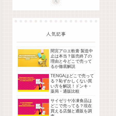
人気記事
間宮アロエ軟膏 製造中
止は本当？販売終了の
理由と今どこで売って
るか徹底解説
TENGAはどこで売って
る？恥ずかしくない買
い方を解説！ドンキ・
薬局・通販比較
サイゼリヤ冷凍食品は
どこで売ってる？現在
買える店舗と通販を調