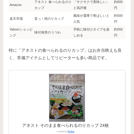
アネスト 食べられるのり
「サクサクで美味しい」
約600
Amazon
カップ
と高評価
円
風味が濃厚で香ばしいと
約500
楽天市場
旨っ！焼のりカップ
人気
円
Yahoo!ショッピ
手軽に味付けタイプを楽
約550
味付海苔のうつわ
ング
しめる
円
特に「アネストの食べられるのりカップ」はお弁当映えも良
く、常備アイテムとしてリピーターも多い商品です。
アネスト そのまま食べられるのりカップ 24枚
created by
Rinker