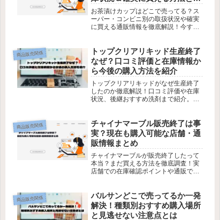
は？
お茶漬けカップはどこで売ってる？ス
ーパー・コンビニ別の取扱状況や確実
に買える通販情報を徹底解説！今すぐ
購入方法をチェック！
トップクリアリキッド生産終了
商品販売関係
なぜ？口コミ評価と在庫情報か
ら今後の購入方法を紹介
トップクリアリキッドがなぜ生産終了
したのか徹底解説！口コミ評価や在庫
状況、後継おすすめ洗剤まで紹介。今
すぐチェックして失敗しない選び方を
知ろう。
チャイナマーブル販売終了は事
商品販売関係
実？現在も購入可能な店舗・通
販情報まとめ
チャイナマーブルが販売終了したって
本当？まだ買える方法を徹底調査！実
店舗での在庫確認ポイントや通販での
購入方法も解説します。
バルサンどこで売ってるか一発
商品販売関係
解決！種類別おすすめ購入場所
と見逃せない注意点とは