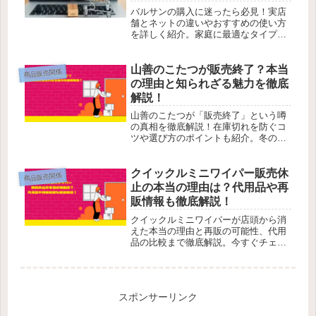
バルサンの購入に迷ったら必見！実店
舗とネットの違いやおすすめの使い方
を詳しく紹介。家庭に最適なタイプが
わかります。
山善のこたつが販売終了？本当
商品販売関係
の理由と知られざる魅力を徹底
解説！
山善のこたつが「販売終了」という噂
の真相を徹底解説！在庫切れを防ぐコ
ツや選び方のポイントも紹介。冬の暮
らしを快適にする秘訣を知るならこち
ら！
クイックルミニワイパー販売休
商品販売関係
止の本当の理由は？代用品や再
販情報も徹底解説！
クイックルミニワイパーが店頭から消
えた本当の理由と再販の可能性、代用
品の比較まで徹底解説。今すぐチェッ
クして最適な掃除道具を見つけよう。
スポンサーリンク