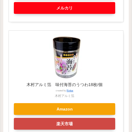
メルカリ
木村アルミ箔 味付海苔のうつわ18枚/個
created by
Rinker
木村アルミ箔
Amazon
楽天市場