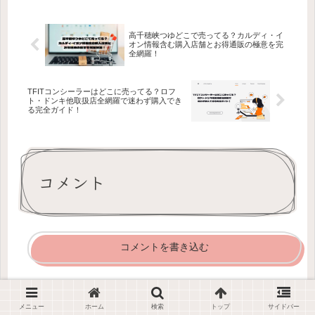
高千穂峡つゆどこで売ってる？カルディ・イ
オン情報含む購入店舗とお得通販の極意を完
全網羅！
TFITコンシーラーはどこに売ってる？ロフ
ト・ドンキ他取扱店全網羅で迷わず購入でき
る完全ガイド！
コメント
コメントを書き込む
ホーム
商品販売関係
メニュー
ホーム
検索
トップ
サイドバー