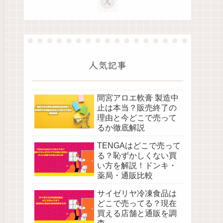
人気記事
間宮アロエ軟膏 製造中
止は本当？販売終了の
理由と今どこで売って
るか徹底解説
TENGAはどこで売って
る？恥ずかしくない買
い方を解説！ドンキ・
薬局・通販比較
サイゼリヤ冷凍食品は
どこで売ってる？現在
買える店舗と通販を調