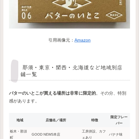
引用画像元：
Amazon
那須・東京・関西・北海道など地域別店
舗一覧
バターのいとこが買える場所は非常に限定的
。その分、特別
感があります。
限定フレー
地域
店舗名／場所
特徴
バー
栃木・那須
工房併設、カフ
GOOD NEWS本店
バナナ味
町
ェあり