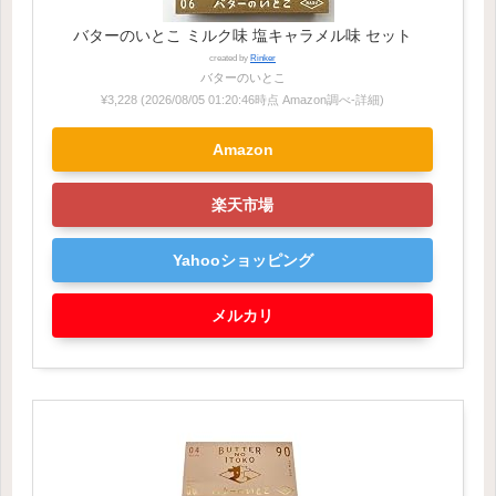
バターのいとこ ミルク味 塩キャラメル味 セット
created by
Rinker
バターのいとこ
¥3,228
(2026/08/05 01:20:46時点 Amazon調べ-
詳細)
Amazon
楽天市場
Yahooショッピング
メルカリ