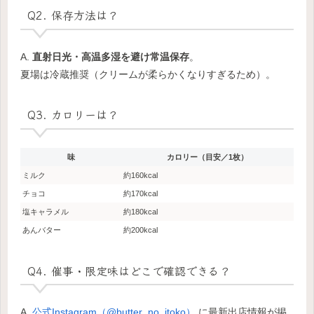
Q2. 保存方法は？
A.
直射日光・高温多湿を避け常温保存
。
夏場は冷蔵推奨（クリームが柔らかくなりすぎるため）。
Q3. カロリーは？
味
カロリー（目安／1枚）
ミルク
約160kcal
チョコ
約170kcal
塩キャラメル
約180kcal
あんバター
約200kcal
Q4. 催事・限定味はどこで確認できる？
A.
公式Instagram（@butter_no_itoko）
に最新出店情報が掲