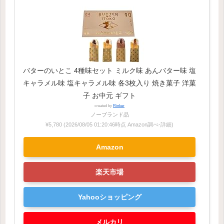
バターのいとこ 4種味セット ミルク味 あんバター味 塩
キャラメル味 塩キャラメル味 各3枚入り 焼き菓子 洋菓
子 お中元 ギフト
created by
Rinker
ノーブランド品
¥5,780
(2026/08/05 01:20:46時点 Amazon調べ-
詳細)
Amazon
楽天市場
Yahooショッピング
メルカリ