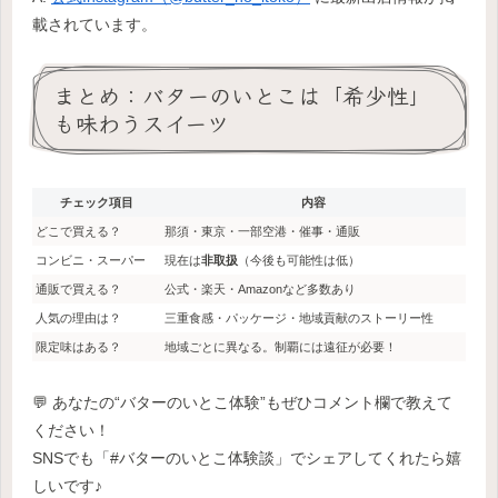
載されています。
まとめ：バターのいとこは「希少性」
も味わうスイーツ
チェック項目
内容
どこで買える？
那須・東京・一部空港・催事・通販
コンビニ・スーパー
現在は
非取扱
（今後も可能性は低）
通販で買える？
公式・楽天・Amazonなど多数あり
人気の理由は？
三重食感・パッケージ・地域貢献のストーリー性
限定味はある？
地域ごとに異なる。制覇には遠征が必要！
💬 あなたの“バターのいとこ体験”もぜひコメント欄で教えて
ください！
SNSでも「#バターのいとこ体験談」でシェアしてくれたら嬉
しいです♪