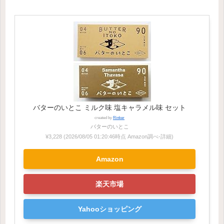
バターのいとこ ミルク味 塩キャラメル味 セット
created by
Rinker
バターのいとこ
¥3,228
(2026/08/05 01:20:46時点 Amazon調べ-
詳細)
Amazon
楽天市場
Yahooショッピング