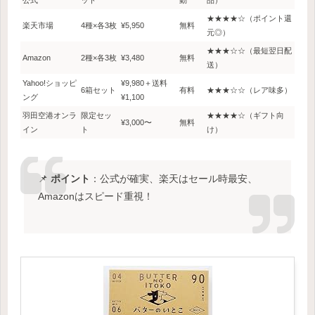
公式
ット
動
品）
★★★★☆（ポイント還
楽天市場
4種×各3枚
¥5,950
無料
元◎）
★★★☆☆（最短翌日配
Amazon
2種×各3枚
¥3,480
無料
送）
Yahoo!ショッピ
¥9,980＋送料
6箱セット
有料
★★★☆☆（レア味多）
ング
¥1,100
羽田空港オンラ
限定セッ
★★★★☆（ギフト向
¥3,000〜
無料
イン
ト
け）
📌
ポイント
：公式が確実、楽天はセール時最安、
Amazonはスピード重視！