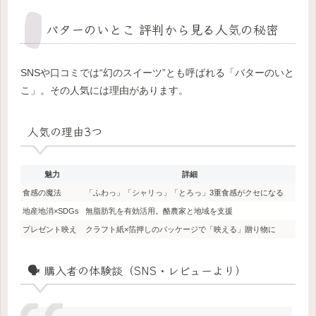
バターのいとこ 評判から見る人気の秘密
SNSや口コミでは“幻のスイーツ”とも呼ばれる「バターのいと
こ」。その人気には理由があります。
人気の理由3つ
魅力
詳細
食感の魔法
「ふわっ」「シャリっ」「とろっ」3重食感がクセになる
地産地消×SDGs
無脂肪乳を有効活用。酪農家と地域を支援
プレゼント映え
クラフト紙×箔押しのパッケージで「映える」贈り物に
🗣️ 購入者の体験談（SNS・レビューより）