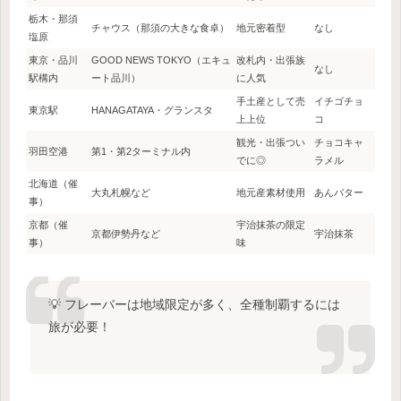
栃木・那須
チャウス（那須の大きな食卓）
地元密着型
なし
塩原
東京・品川
GOOD NEWS TOKYO（エキュ
改札内・出張族
なし
駅構内
ート品川）
に人気
手土産として売
イチゴチョ
東京駅
HANAGATAYA・グランスタ
上上位
コ
観光・出張つい
チョコキャ
羽田空港
第1・第2ターミナル内
でに◎
ラメル
北海道（催
大丸札幌など
地元産素材使用
あんバター
事）
京都（催
宇治抹茶の限定
京都伊勢丹など
宇治抹茶
事）
味
💡 フレーバーは地域限定が多く、全種制覇するには
旅が必要！