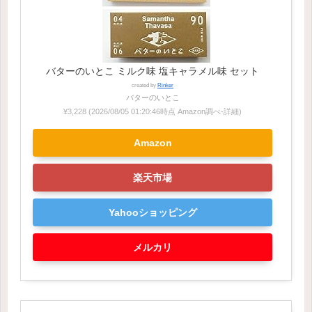
バターのいとこ ミルク味 塩キャラメル味 セット
created by
Rinker
バターのいとこ
¥3,228
(2026/08/05 01:20:46時点 Amazon調べ-
詳細)
Amazon
楽天市場
Yahooショッピング
メルカリ