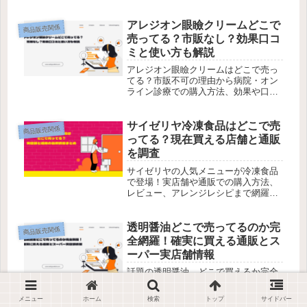
介します。
アレジオン眼瞼クリームどこで
商品販売関係
売ってる？市販なし？効果口コ
ミと使い方も解説
アレジオン眼瞼クリームはどこで売っ
てる？市販不可の理由から病院・オン
ライン診療での購入方法、効果や口コ
ミ、子どもへの使用まで詳しく解説。
迷っている方は今すぐチェック。
サイゼリヤ冷凍食品はどこで売
商品販売関係
ってる？現在買える店舗と通販
を調査
サイゼリヤの人気メニューが冷凍食品
で登場！実店舗や通販での購入方法、
レビュー、アレンジレシピまで網羅。
お家で本格イタリアンを楽しもう！
透明醤油どこで売ってるのか完
商品販売関係
全網羅！確実に買える通販とス
ーパー実店舗情報
話題の透明醤油、どこで買えるか完全
網羅！イオンやカルディ、Amazon情
報やリアルな口コミをチェックして、
メニュー
ホーム
検索
トップ
サイドバー
お得に購入しましょう。