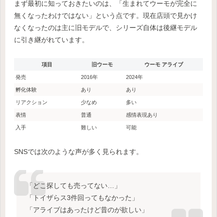
まず最初に知っておきたいのは、「生まれてウーモが完全に
無くなったわけではない」という点です。現在店頭で見かけ
なくなったのは主に旧モデルで、シリーズ自体は後継モデル
に引き継がれています。
項目
旧ウーモ
ウーモ アライブ
発売
2016年
2024年
孵化体験
あり
あり
リアクション
少なめ
多い
表情
普通
感情表現あり
入手
難しい
可能
SNSでは次のような声が多く見られます。
「どこ探しても売ってない…」
「トイザらス3件回ってもなかった」
「アライブはあったけど昔のが欲しい」