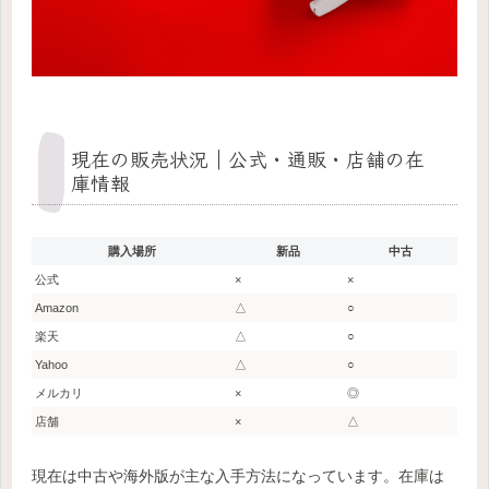
現在の販売状況｜公式・通販・店舗の在
庫情報
購入場所
新品
中古
公式
×
×
Amazon
△
○
楽天
△
○
Yahoo
△
○
メルカリ
×
◎
店舗
×
△
現在は中古や海外版が主な入手方法になっています。在庫は