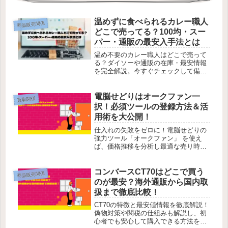
温めずに食べられるカレー職人
商品販売関係
どこで売ってる？100均・スー
パー・通販の最安入手法とは
温め不要のカレー職人はどこで売って
る？ダイソーや通販の在庫・最安情報
を完全解説。今すぐチェックして備蓄
しよう！
電脳せどりはオークファン一
買取関係
択！必須ツールの登録方法＆活
用術を大公開！
仕入れの失敗をゼロに！電脳せどりの
強力ツール「オークファン」 を使え
ば、価格推移を分析し最適な売り時が
分かる。稼ぎたいなら今すぐ登録して
活用しよう！
コンバースCT70はどこで買う
商品販売関係
のが最安？海外通販から国内取
扱まで徹底比較！
CT70の特徴と最安値情報を徹底解説！
偽物対策や関税の仕組みも解説し、初
心者でも安心して購入できる方法を紹