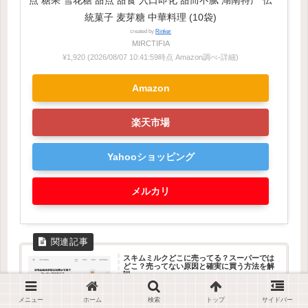
点 糖果 雪花糖 甜点 甜食 入口即化 甜而不腻 湖南特产 伝
統菓子 麦芽糖 中華料理 (10袋)
created by
Rinker
MIRCTIFIA
¥1,920
(2026/08/07 10:41:59時点 Amazon調べ-
詳細)
Amazon
楽天市場
Yahooショッピング
メルカリ
スキムミルクどこに売ってる？スーパーでは
どこ？売ってない原因と確実に買う方法を解
説
スキムミルクはどこに売ってる？スーパーで見つからな
い原因と売り場の場所を徹底解説。製菓コーナーなど具
体的な探し方や確実に買う方法まで網羅。迷わず見つけ
メニュー
ホーム
検索
トップ
サイドバー
たい方は今すぐチェック。