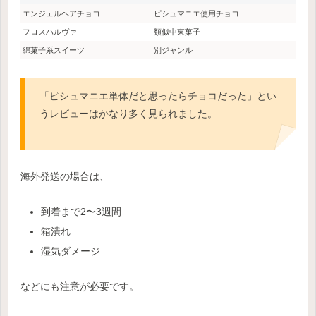
エンジェルヘアチョコ
ピシュマニエ使用チョコ
フロスハルヴァ
類似中東菓子
綿菓子系スイーツ
別ジャンル
「ピシュマニエ単体だと思ったらチョコだった」とい
うレビューはかなり多く見られました。
海外発送の場合は、
到着まで2〜3週間
箱潰れ
湿気ダメージ
などにも注意が必要です。