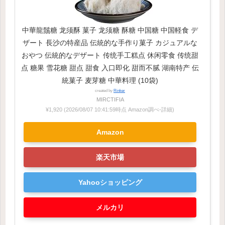
中華龍鬚糖 龙须酥 菓子 龙须糖 酥糖 中国糖 中国軽食 デ
ザート 長沙の特産品 伝統的な手作り菓子 カジュアルな
おやつ 伝統的なデザート 传统手工糕点 休闲零食 传统甜
点 糖果 雪花糖 甜点 甜食 入口即化 甜而不腻 湖南特产 伝
統菓子 麦芽糖 中華料理 (10袋)
created by
Rinker
MIRCTIFIA
¥1,920
(2026/08/07 10:41:59時点 Amazon調べ-
詳細)
Amazon
楽天市場
Yahooショッピング
メルカリ