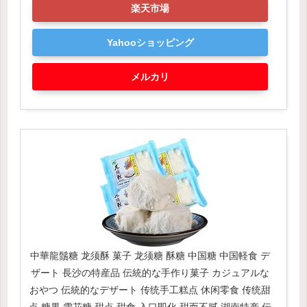
楽天市場
Yahooショッピング
メルカリ
中華龍鬚糖 龙须酥 菓子 龙须糖 酥糖 中国糖 中国軽食 デ
ザート 長沙の特産品 伝統的な手作り菓子 カジュアルな
おやつ 伝統的なデザート 传统手工糕点 休闲零食 传统甜