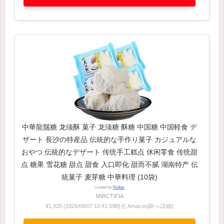
中華龍鬚糖 龙须酥 菓子 龙须糖 酥糖 中国糖 中国軽食 デ
ザート 長沙の特産品 伝統的な手作り菓子 カジュアルな
おやつ 伝統的なデザート 传统手工糕点 休闲零食 传统甜
点 糖果 雪花糖 甜点 甜食 入口即化 甜而不腻 湖南特产 伝
統菓子 麦芽糖 中華料理 (10袋)
created by
Rinker
MIRCTIFIA
¥1,920
(2026/08/07 10:41:59時点 Amazon調べ-
詳細)