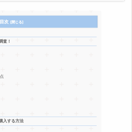
目次
調査！
点
購入する方法