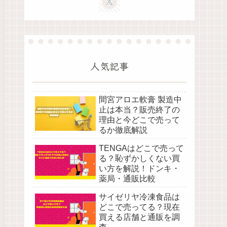
人気記事
間宮アロエ軟膏 製造中
止は本当？販売終了の
理由と今どこで売って
るか徹底解説
TENGAはどこで売って
る？恥ずかしくない買
い方を解説！ドンキ・
薬局・通販比較
サイゼリヤ冷凍食品は
どこで売ってる？現在
買える店舗と通販を調