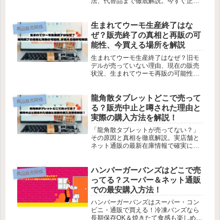
法、代替品まで徹底解説。今すぐ正し
い情報をチェック！
生まれてウーモ生産終了はな
商品販売関係
ぜ？販売終了の真相と再販の可
能性、今買える場所を解説
生まれてウーモ生産終了はなぜ？旧モ
デルが売っていない理由、現在の販売
状況、生まれてウーモ再販の可能性、
今どこで買えるのかを分かりやすく解
説します。
龍角散タブレットどこで売って
商品販売関係
る？販売中止と噂された理由と
実際の購入方法を解説！
「龍角散タブレットが売ってない？」
その原因と真相を徹底解説。実店舗と
ネット通販の最新在庫情報で確実に入
手する方法を今すぐ確認！
ハンバーガーバンズはどこで売
商品販売関係
ってる？スーパー＆ネット通販
での最安購入方法！
ハンバーガーバンズはスーパー・コン
ビニ・通販で買える！冷凍バンズなら
長期保存OK＆焼きたて食感も楽しめる