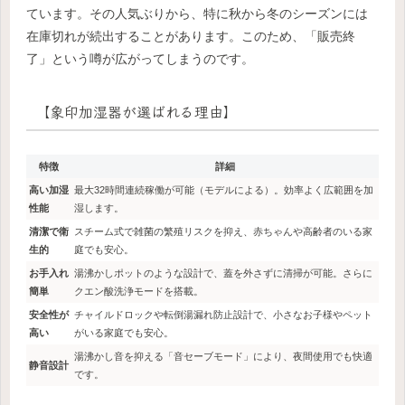
ています。その人気ぶりから、特に秋から冬のシーズンには
在庫切れが続出することがあります。このため、「販売終
了」という噂が広がってしまうのです。
【象印加湿器が選ばれる理由】
特徴
詳細
高い加湿
最大32時間連続稼働が可能（モデルによる）。効率よく広範囲を加
性能
湿します。
清潔で衛
スチーム式で雑菌の繁殖リスクを抑え、赤ちゃんや高齢者のいる家
生的
庭でも安心。
お手入れ
湯沸かしポットのような設計で、蓋を外さずに清掃が可能。さらに
簡単
クエン酸洗浄モードを搭載。
安全性が
チャイルドロックや転倒湯漏れ防止設計で、小さなお子様やペット
高い
がいる家庭でも安心。
湯沸かし音を抑える「音セーブモード」により、夜間使用でも快適
静音設計
です。