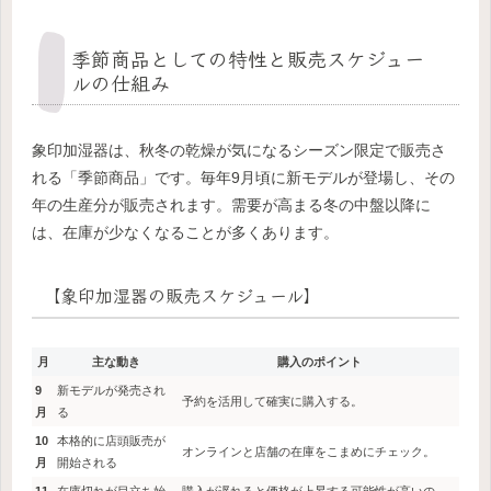
季節商品としての特性と販売スケジュー
ルの仕組み
象印加湿器は、秋冬の乾燥が気になるシーズン限定で販売さ
れる「季節商品」です。毎年9月頃に新モデルが登場し、その
年の生産分が販売されます。需要が高まる冬の中盤以降に
は、在庫が少なくなることが多くあります。
【象印加湿器の販売スケジュール】
月
主な動き
購入のポイント
9
新モデルが発売され
予約を活用して確実に購入する。
月
る
10
本格的に店頭販売が
オンラインと店舗の在庫をこまめにチェック。
月
開始される
11
在庫切れが目立ち始
購入が遅れると価格が上昇する可能性が高いの