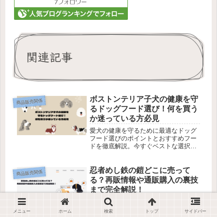
関連記事
ボストンテリア子犬の健康を守
商品販売関係
るドッグフード選び！何を買う
か迷っている方必見
愛犬の健康を守るために最適なドッグ
フード選びのポイントとおすすめフー
ドを徹底解説。今すぐベストな選択
を！
忍者めし鉄の鎧どこに売って
商品販売関係
る？再販情報や通販購入の裏技
まで完全解説！
品薄状態の「忍者めし鉄の鎧」をゲッ
トする方法を完全網羅。販売店舗や再
メニュー
ホーム
検索
トップ
サイドバー