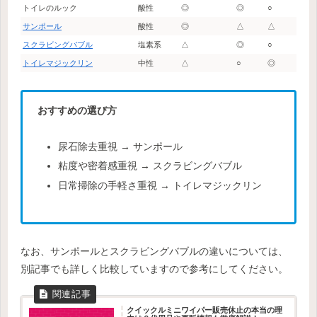
トイレのルック
酸性
◎
◎
○
サンポール
酸性
◎
△
△
スクラビングバブル
塩素系
△
◎
○
トイレマジックリン
中性
△
○
◎
おすすめの選び方
尿石除去重視 → サンポール
粘度や密着感重視 → スクラビングバブル
日常掃除の手軽さ重視 → トイレマジックリン
なお、サンポールとスクラビングバブルの違いについては、
別記事でも詳しく比較していますので参考にしてください。
クイックルミニワイパー販売休止の本当の理