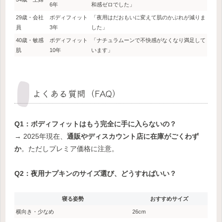
6年
和感ゼロでした」
29歳・会社
ボディフィット
「夜用はだおもいに変えて肌のかぶれが減りま
員
3年
した」
40歳・敏感
ボディフィット
「ナチュラムーンで不快感がなくなり満足して
肌
10年
います」
よくある質問（FAQ）
Q1：ボディフィットはもう完全に手に入らないの？
→ 2025年現在、
通販やディスカウント店に在庫がごくわず
か
。ただしプレミア価格に注意。
Q2：夜用ナプキンのサイズ選び、どうすればいい？
寝る姿勢
おすすめサイズ
横向き・少なめ
26cm