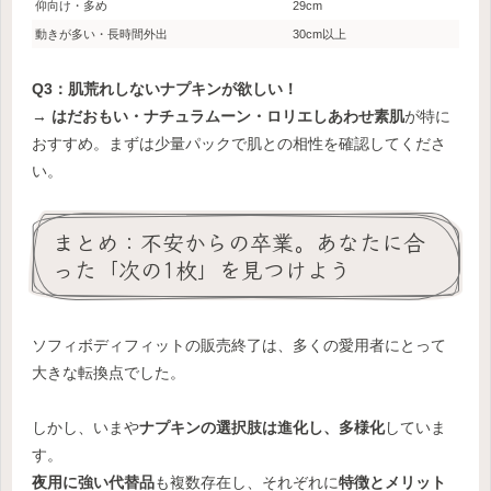
仰向け・多め
29cm
動きが多い・長時間外出
30cm以上
Q3：肌荒れしないナプキンが欲しい！
→
はだおもい・ナチュラムーン・ロリエしあわせ素肌
が特に
おすすめ。まずは少量パックで肌との相性を確認してくださ
い。
まとめ：不安からの卒業。あなたに合
った「次の1枚」を見つけよう
ソフィボディフィットの販売終了は、多くの愛用者にとって
大きな転換点でした。
しかし、いまや
ナプキンの選択肢は進化し、多様化
していま
す。
夜用に強い代替品
も複数存在し、それぞれに
特徴とメリット