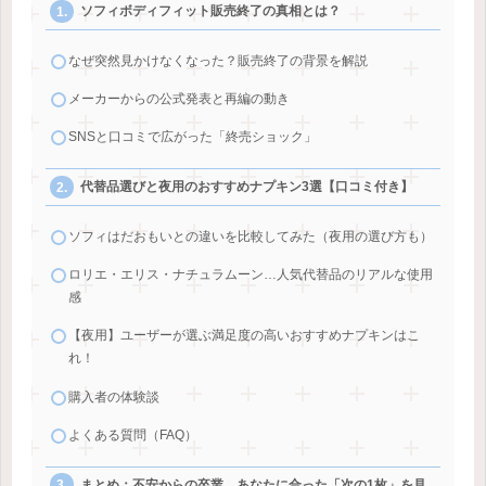
ソフィボディフィット販売終了の真相とは？
なぜ突然見かけなくなった？販売終了の背景を解説
メーカーからの公式発表と再編の動き
SNSと口コミで広がった「終売ショック」
代替品選びと夜用のおすすめナプキン3選【口コミ付き】
ソフィはだおもいとの違いを比較してみた（夜用の選び方も）
ロリエ・エリス・ナチュラムーン…人気代替品のリアルな使用
感
【夜用】ユーザーが選ぶ満足度の高いおすすめナプキンはこ
れ！
購入者の体験談
よくある質問（FAQ）
まとめ：不安からの卒業。あなたに合った「次の1枚」を見