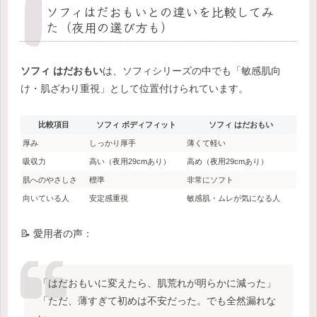
ソフィはだおもいとの違いを比較してみ
た（夜用の選び方も）
ソフィ はだおもい
は、ソフィシリーズの中でも「敏感肌向
け・肌ざわり重視」として位置付けられています。
比較項目
ソフィ ボディフィット
ソフィ はだおもい
厚み
しっかり厚手
薄くて軽い
吸収力
高い（夜用29cmあり）
高め（夜用29cmあり）
肌へのやさしさ
標準
非常にソフト
向いている人
安定感重視
敏感肌・ムレが気になる人
📝 愛用者の声：
「はだおもいに変えたら、肌荒れが明らかに減った」
「ただ、薄すぎて初めは不安だった。でも全然漏れな