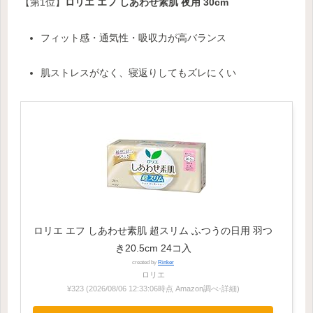
【第1位】
ロリエ エフ しあわせ素肌 夜用 30cm
フィット感・通気性・吸収力が高バランス
肌ストレスがなく、寝返りしてもズレにくい
ロリエ エフ しあわせ素肌 超スリム ふつうの日用 羽つ
き20.5cm 24コ入
created by
Rinker
ロリエ
¥323
(2026/08/06 12:33:06時点 Amazon調べ-
詳細)