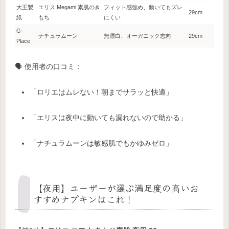
大王製
エリス Megami 素肌のき
フィット感強め、動いてもズレ
29cm
紙
もち
にくい
G-
ナチュラムーン
無漂白、オーガニック志向
29cm
Place
🗣 使用者の口コミ：
「ロリエはムレない！朝までサラッと快適」
「エリスは夜中に動いても漏れないので助かる」
「ナチュラムーンは敏感肌でもかゆみゼロ」
【夜用】ユーザーが選ぶ満足度の高いお
すすめナプキンはこれ！