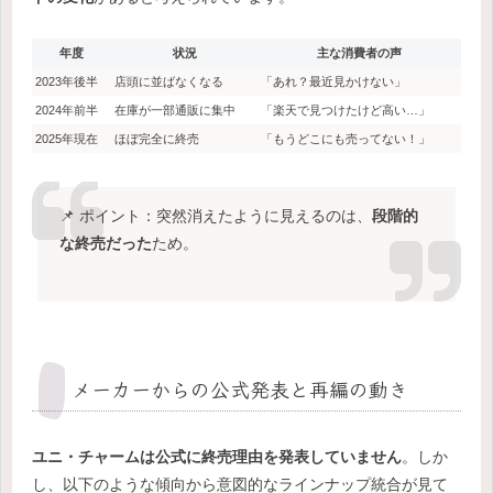
年度
状況
主な消費者の声
2023年後半
店頭に並ばなくなる
「あれ？最近見かけない」
2024年前半
在庫が一部通販に集中
「楽天で見つけたけど高い…」
2025年現在
ほぼ完全に終売
「もうどこにも売ってない！」
📌 ポイント：突然消えたように見えるのは、
段階的
な終売だった
ため。
メーカーからの公式発表と再編の動き
ユニ・チャームは公式に終売理由を発表していません
。しか
し、以下のような傾向から意図的なラインナップ統合が見て