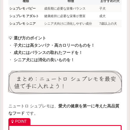
種類
特徴
おすすめの犬
シュプレモ パピー
成長期に必要な栄養バランス
子犬
シュプレモ アダルト
健康維持に必要な栄養が豊富
成犬
シュプレモ シニア
シニア犬向けに消化しやすい成分
7歳以上の犬
💡
選び方のポイント
・
子犬には高タンパク・高カロリーのものを！
・
成犬にはバランスの取れたフードを！
・
シニア犬には消化の良いものを！
まとめ：ニュートロ シュプレモを最安
値で手に入れよう！
ニュートロ シュプレモは、
愛犬の健康を第一に考えた高品質
なフード
です。