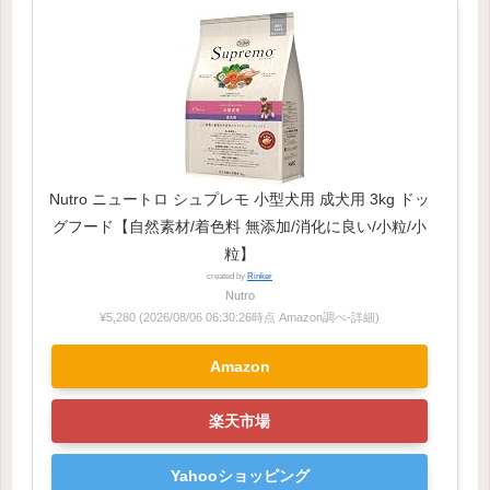
Nutro ニュートロ シュプレモ 小型犬用 成犬用 3kg ドッ
グフード【自然素材/着色料 無添加/消化に良い/小粒/小
粒】
created by
Rinker
Nutro
¥5,280
(2026/08/06 06:30:26時点 Amazon調べ-
詳細)
Amazon
楽天市場
Yahooショッピング