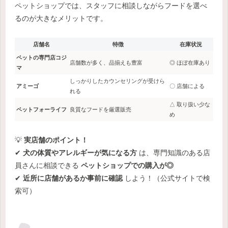
ペットショップでは、スタッフに相談しながらフードを選べ
るのが大きなメリットです。
店舗名
特徴
在庫状況
ペットの専門店コジ
店舗数が多く、品揃えも豊富
◎ ほぼ在庫あり
マ
しっかりしたカウンセリングが受けら
アミーゴ
〇 店舗による
れる
△ 取り扱い少な
ペットフォーライフ
良質なフードを厳選販売
め
💡
実店舗のポイント！
✔
犬の体質やアレルギーが気になる方
は、専門知識のある店
員さんに相談できる
ペットショップでの購入が◎
✔
近所に店舗があるか事前に確認
しよう！（公式サイトで検
索可）