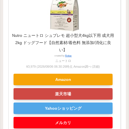
Nutro ニュートロ シュプレモ 超小型犬4kg以下用 成犬用
2kg ドッグフード【自然素材/着色料 無添加/消化に良
い】
created by
Rinker
ニュートロ
¥3,979
(2026/08/06 06:30:26時点 Amazon調べ-
詳細)
Amazon
楽天市場
Yahooショッピング
メルカリ