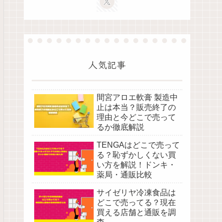
人気記事
間宮アロエ軟膏 製造中
止は本当？販売終了の
理由と今どこで売って
るか徹底解説
TENGAはどこで売って
る？恥ずかしくない買
い方を解説！ドンキ・
薬局・通販比較
サイゼリヤ冷凍食品は
どこで売ってる？現在
買える店舗と通販を調