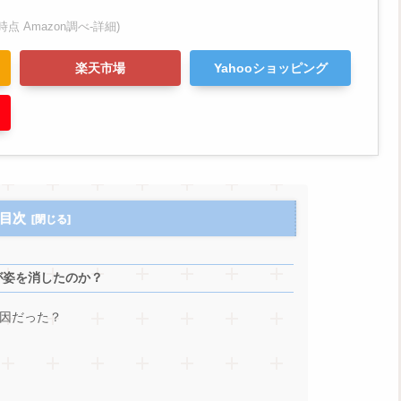
:30時点 Amazon調べ-
詳細)
楽天市場
Yahooショッピング
目次
が姿を消したのか？
因だった？