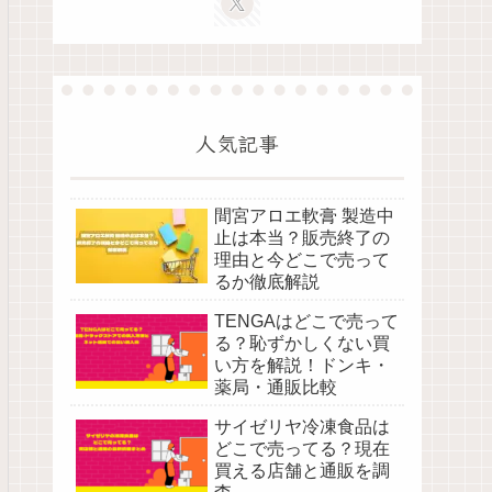
人気記事
間宮アロエ軟膏 製造中
止は本当？販売終了の
理由と今どこで売って
るか徹底解説
TENGAはどこで売って
る？恥ずかしくない買
い方を解説！ドンキ・
薬局・通販比較
サイゼリヤ冷凍食品は
どこで売ってる？現在
買える店舗と通販を調