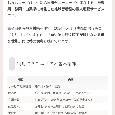
おうちコープは、生活協同組合ユーコープが運営する、
神奈
川・静岡・山梨県に特化した地域密着型の個人宅配サービス
です。
筆者自身も神奈川県在住で、2024年末より実際におうちコー
プを利用していますが、
「買い物に行く時間が取れない共働
き世帯」には特に便利
と感じています。
利用できるエリアと基本情報
項目
内容
サービス対象地域
神奈川・静岡・山梨
商品数
約3,500品目（離乳食・冷凍・日用品もカバー）
利用者数
約182万人（2024年ユーコープ公式発表より）
配達形式
週1回、決まった曜日に玄関前まで配達
手数料
1回110円／子育て世帯（3歳未満）は無料