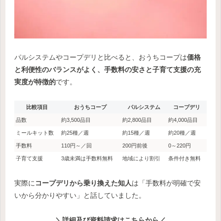
パルシステムやコープデリと比べると、おうちコープは
価格
と利便性のバランスがよく、手数料の安さと子育て支援の充
実度が特徴的
です。
比較項目
おうちコープ
パルシステム
コープデリ
品数
約3,500品目
約2,800品目
約4,000品目
ミールキット数
約25種／週
約15種／週
約20種／週
手数料
110円～／回
200円前後
0～220円
子育て支援
3歳未満は手数料無料
地域により割引
条件付き無料
実際に
コープデリから乗り換えた知人
は「手数料が明確で安
いから分かりやすい」と話していました。
＼詳細及び資料請求はこちらから／