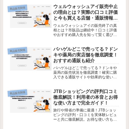
ウェルウォッシュアイ販売中止
商品販売関係
の理由とは？実際の口コミ評価
と今も買える店舗・通販情報ま
とめ
ウェルウォッシュアイの販売終了の真
相とは？市販品は継続中！口コミ評価
やおすすめ購入先を知って賢く選びま
しょう！
バハゲルどこで売ってる？ドン
商品販売関係
キや薬局の実店舗を徹底調査！
おすすめ通販も紹介
バハゲルはどこで売ってる？ドンキや
薬局の販売状況を徹底調査！確実に購
入できる通販サイトや効果的な使い方
も紹介。毛穴ケアで美肌を手に入れよ
う！
JTBショッピングの評判口コミ
商品販売関係
徹底解説！利用者の本音とお得
な使い方まで完全ガイド！
旅行や帰省の準備に最適！JTBショッ
ピングの評判・口コミを実体験レビュ
ーと共に徹底解説。お得な使い方も今
すぐチェック！