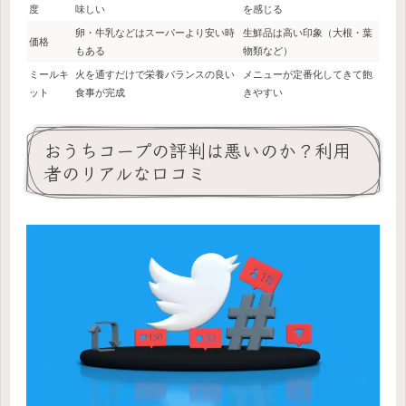
度
味しい
を感じる
卵・牛乳などはスーパーより安い時
生鮮品は高い印象（大根・葉
価格
もある
物類など）
ミールキ
火を通すだけで栄養バランスの良い
メニューが定番化してきて飽
ット
食事が完成
きやすい
おうちコープの評判は悪いのか？利用
者のリアルな口コミ