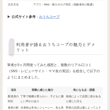
注文方法
アプリ・Web・紙カタログ対応（高齢者向け配慮）
▶
公式サイト参考
：
おうちコープ
利用者が語るおうちコープの魅力とデメ
リット
筆者が3ヶ月間使ってみた感想と、複数のリアル口コミ
（SNS・レビューサイト・ママ友の実話）を総合して以下の
ようにまとめました。
項目
実際に感じた魅力
気になる点・課題
配達員の
丁寧で物腰が柔らかい。子どもに優
地域によって品質に差がある
対応
しい声かけあり
と感じた日も
食材の鮮
冷凍肉は本当にジューシー。魚も美
野菜の品質は週によってムラ