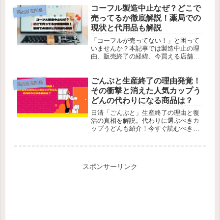
コーフル製造中止なぜ？どこで
商品販売関係
売ってるか徹底解説！薬局での
現状と代用品も解説
「コーフルが売ってない！」と困って
いませんか？本記事では製造中止の理
由、販売終了の経緯、今買える店舗や
代用品を紹介。まだ間に合う在庫情報
を今すぐ確認しよう！
ごんぶと生産終了の理由発覚！
商品販売関係
その衝撃と消えた人気カップう
どんの代わりになる商品は？
日清「ごんぶと」生産終了の理由と復
活の真相を解説。代わりに選ぶべきカ
ップうどんも紹介！今すぐ読むべき完
全ガイド。
スポンサーリンク