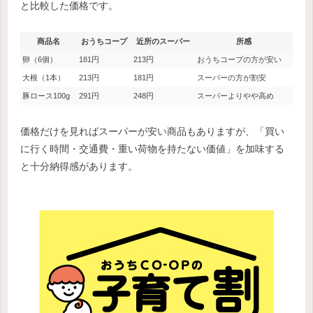
と比較した価格です。
商品名
おうちコープ
近所のスーパー
所感
卵（6個）
181円
213円
おうちコープの方が安い
大根（1本）
213円
181円
スーパーの方が割安
豚ロース100g
291円
248円
スーパーよりやや高め
価格だけを見ればスーパーが安い商品もありますが、「買い
に行く時間・交通費・重い荷物を持たない価値」を加味する
と十分納得感があります。