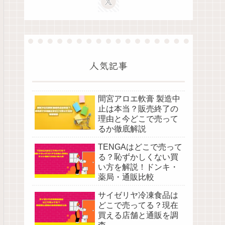
人気記事
間宮アロエ軟膏 製造中
止は本当？販売終了の
理由と今どこで売って
るか徹底解説
TENGAはどこで売って
る？恥ずかしくない買
い方を解説！ドンキ・
薬局・通販比較
サイゼリヤ冷凍食品は
どこで売ってる？現在
買える店舗と通販を調