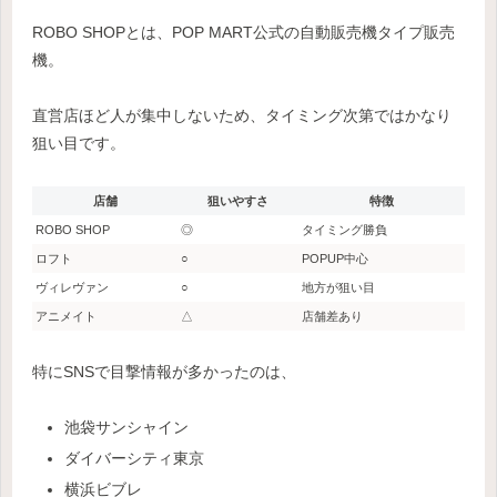
ROBO SHOPとは、POP MART公式の自動販売機タイプ販売
機。
直営店ほど人が集中しないため、タイミング次第ではかなり
狙い目です。
店舗
狙いやすさ
特徴
ROBO SHOP
◎
タイミング勝負
ロフト
○
POPUP中心
ヴィレヴァン
○
地方が狙い目
アニメイト
△
店舗差あり
特にSNSで目撃情報が多かったのは、
池袋サンシャイン
ダイバーシティ東京
横浜ビブレ