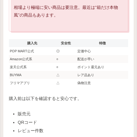
相場より極端に安い商品は要注意。最近は“箱だけ本物
風”の商品もあります。
購入先
安全性
特徴
POP MART公式
◎
定価中心
Amazon公式系
○
配送が早い
楽天公式系
○
ポイント還元あり
BUYMA
△
レア品あり
フリマアプリ
△
偽物注意
購入前は以下を確認すると安心です。
販売元
QRコード
レビュー件数