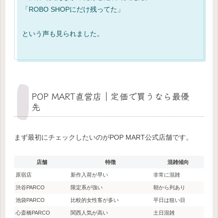
「ROBO SHOPにだけ残ってた」
という声も見られました。
POP MART直営店｜定価で買うなら最優
先
まず最初にチェックしたいのがPOP MART公式店舗です。
店舗
特徴
混雑傾向
原宿店
新作入荷が早い
非常に混雑
渋谷PARCO
限定系が強い
朝から列あり
池袋PARCO
比較的女性客が多い
平日は狙い目
心斎橋PARCO
関西人気が高い
土日混雑