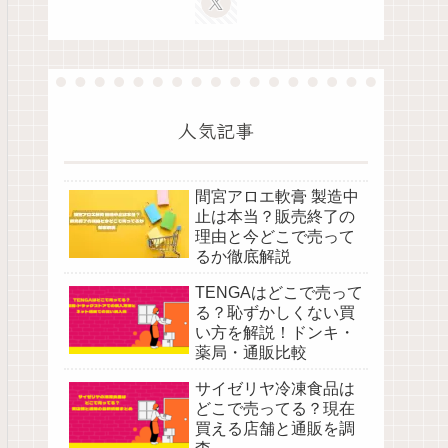
人気記事
間宮アロエ軟膏 製造中
止は本当？販売終了の
理由と今どこで売って
るか徹底解説
TENGAはどこで売って
る？恥ずかしくない買
い方を解説！ドンキ・
薬局・通販比較
サイゼリヤ冷凍食品は
どこで売ってる？現在
買える店舗と通販を調