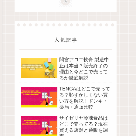
人気記事
間宮アロエ軟膏 製造中
止は本当？販売終了の
理由と今どこで売って
るか徹底解説
TENGAはどこで売って
る？恥ずかしくない買
い方を解説！ドンキ・
薬局・通販比較
サイゼリヤ冷凍食品は
どこで売ってる？現在
買える店舗と通販を調