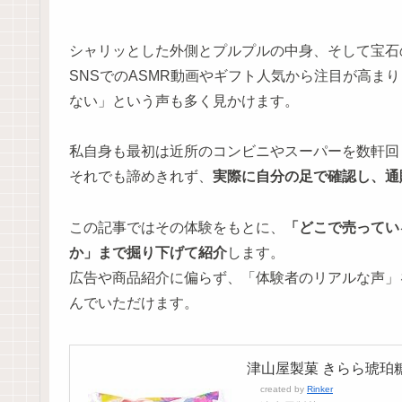
シャリッとした外側とプルプルの中身、そして宝石
SNSでのASMR動画やギフト人気から注目が高ま
ない」という声も多く見かけます。
私自身も最初は近所のコンビニやスーパーを数軒回
それでも諦めきれず、
実際に自分の足で
確認し、通
この記事ではその体験をもとに、
「どこで売ってい
か」まで掘り下げて紹介
します。
広告や商品紹介に偏らず、「体験者のリアルな声」
んでいただけます。
津山屋製菓 きらら琥珀糖 
created by
Rinker