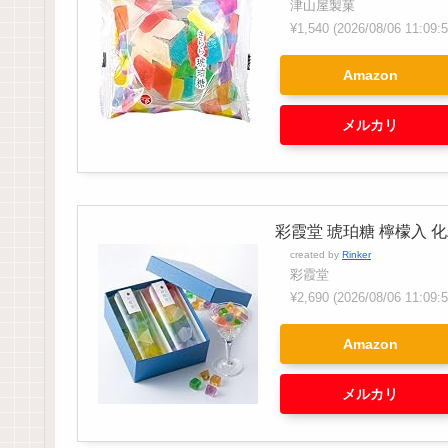
津山屋製菓
¥1,540
(2026/08/06 11:0
Amazon
メルカリ
彩霞堂 琥珀糖 檸檬入 
created by
Rinker
彩霞堂
¥2,690
(2026/08/06 11:0
Amazon
メルカリ