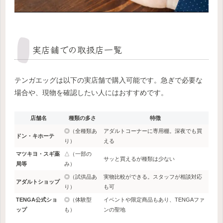
実店舗での取扱店一覧
テンガエッグは以下の実店舗で購入可能です。急ぎで必要な
場合や、現物を確認したい人にはおすすめです。
店舗名
種類の多さ
特徴
◎（全種類あ
アダルトコーナーに専用棚。深夜でも買
ドン・キホーテ
り）
える
マツキヨ・スギ薬
△（一部の
サッと買えるが種類は少ない
局等
み）
◎（試供品あ
実物比較ができる。スタッフが相談対応
アダルトショップ
り）
も可
TENGA公式ショ
◎（体験型
イベントや限定商品もあり、TENGAファ
ップ
も）
ンの聖地