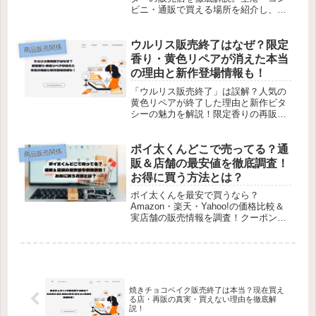
ビニ・通販で買える場所を紹介し、お
得な購入方法も伝授！
ウルリス販売終了はなぜ？限定
商品販売関係
香り・黄色リペアが消えた本当
の理由と新作登場情報も！
「ウルリス販売終了」は誤解？人気の
黄色リペアが終了した理由と新作ビタ
シーの魅力を解説！限定香りの再販情
報もチェック！
ポイ太くんどこで売ってる？通
商品販売関係
販＆店舗の最安値を徹底調査！
お得に買う方法とは？
ポイ太くんを最安で買うなら？
Amazon・楽天・Yahoo!の価格比較＆
実店舗の販売情報を調査！クーポン・
ポイント還元を駆使してお得にゲット
しよう！
焼きチョコベイク販売終了は本当？現在買え
る店・再販の真実・買えない理由を徹底解
説！