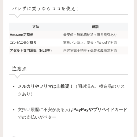
バレずに買うならココを使え！
方法
解説
Amazon定期便
最安値＋無地箱配送＋毎月割引あり
コンビニ受け取り
家族バレ防止。楽天・Yahoo!で対応
アダルト専門通販（NLS等）
内容物完全秘匿＋偽装名義発送対応
注意点
メルカリやフリマは非推奨！
（開封済み、模造品のリス
クあり）
支払い履歴に不安がある人は
PayPayやプリペイドカード
での支払いがベター