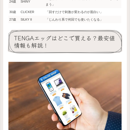
24歳
SHINY
まう」
30歳
CLICKER
「回すだけで刺激が変わるのが面白い」
27歳
SILKY II
「じんわり系で何回でも使いたくなる」
TENGAエッグはどこで買える？最安値
情報も解説！