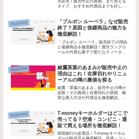
方必見！販売中止の真相、まだ買える
タイプ、おすすめ代替品までを詳しく
紹介。今すぐチェック！
「ブルボン ルーベラ」なぜ販売
商品販売関係
終了？原因と後継商品の魅力を
徹底解説！
「ブルボン ルーベラ」販売終了の理由
と後継商品を徹底解説！贅沢ラングロ
ールや代替お菓子で新たなティータイ
ムを楽しもう！
綾鷹茶葉のあまみが販売中止の
商品販売関係
理由はこれ！在庫切れやリニュ
ーアルの噂の裏側を探る
綾鷹「茶葉のあまみ」販売中止の噂が
拡散！その真相と在庫切れの原因、確
実な購入方法や代替品を徹底解説。手
に入れる方法を知りたい方必見！
T-moneyキーホルダーはどこで
商品販売関係
売ってる？空港・コンビニ・通
販で買える場所を徹底解説！
韓国旅行の必需品！T-moneyキーホル
ダーの販売店を徹底解説。空港・コン