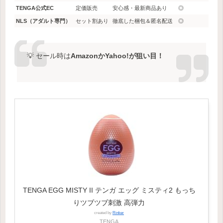
TENGA公式EC
定価販売
安心感・最新商品あり
◎
NLS（アダルト専門）
セット割あり
徹底した梱包＆匿名配送
◎
💡 セール時は
AmazonかYahoo!が狙い目！
TENGA EGG MISTY II テンガ エッグ ミスティ2 もっち
りツブツブ刺激 高弾力
created by
Rinker
TENGA