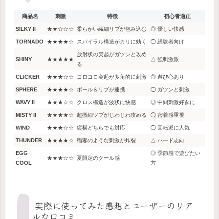
商品名
刺激
特徴
初心者適正
SILKY II
★★☆☆☆
柔らかい繊細リブが包み込む
◎ 優しい快感
TORNADO
★★★★☆
スパイラル構造がカリに効く
◯ 経験者向け
放射状の突起がガツンと攻め
SHINY
★★★★★
△ 強刺激派
る
CLICKER
★★★☆☆
コロコロ突起が多角的に刺激
◎ 遊び心あり
SPHERE
★★★★☆
ボール＆リブが連携
◯ ガツンと刺激
WAVY II
★★★☆☆
クロス構造が波状に快感
◎ 中間刺激好きに
MISTY II
★★★★☆
超微細ツブがじわじわ攻める
◯ 密着感重視
WIND
★★★☆☆
縦横どちらでも対応
◯ 回転派に人気
THUNDER
★★★★☆
稲妻のような刺激が炸裂
△ ハード志向
EGG
◎ 季節感で遊びたい
★★★☆☆
夏限定のクール感
COOL
方
実際に使ってみた感想とユーザーのリア
ルな口コミ