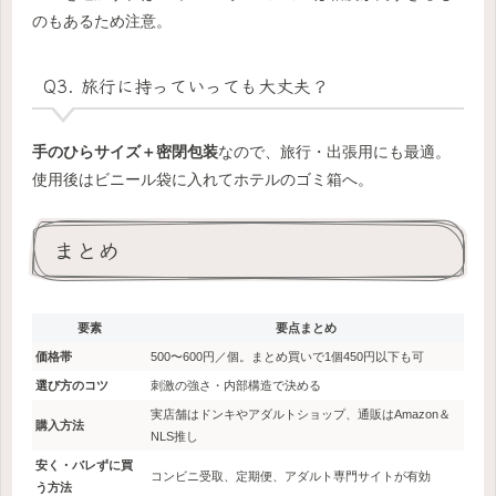
のもあるため注意。
Q3. 旅行に持っていっても大丈夫？
手のひらサイズ＋密閉包装
なので、旅行・出張用にも最適。
使用後はビニール袋に入れてホテルのゴミ箱へ。
まとめ
要素
要点まとめ
価格帯
500〜600円／個。まとめ買いで1個450円以下も可
選び方のコツ
刺激の強さ・内部構造で決める
実店舗はドンキやアダルトショップ、通販はAmazon＆
購入方法
NLS推し
安く・バレずに買
コンビニ受取、定期便、アダルト専門サイトが有効
う方法