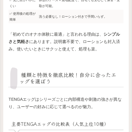
✅ 見た目がバレに
卵型のケース＋無地配送で、自宅でも安心して保管・受
くい
取が可能。
✅ 使用後の処理が
洗う必要なし！ローション付きで手間いらず。
簡単
「初めてのオナホ体験に最適」と言われる理由は、
シンプル
さと気軽さ
にあります。説明書不要で、ローションも封入済
み。使いたいときにサクッと使えて、処理も楽。
種類と特徴を徹底比較！自分に合ったエ
ッグを選ぼう
TENGAエッグはシリーズごとに内部構造や刺激の強さが異な
り、ユーザーの好みに応じて選べるのが魅力。
主要TENGAエッグの比較表（人気上位10種）