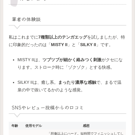
筆者の体験談
私はこれまでに
7種類以上のテンガエッグ
を試しましたが、特
に印象的だったのは「
MISTY II
」と「
SILKY II
」です。
MISTY IIは、
ツブツブが細かく絡みつく刺激
がクセにな
ります。ストローク時に「ゾクゾク」とする快感。
SILKY IIは、癒し系。
まったり濃厚な感触
で、まるで温
泉の中で抜いてるかのような感覚。
SNSやレビュー投稿からの口コミ
年齢
使用モデル
感想
「想像以上にハード。短時間でフィニッシュしてし