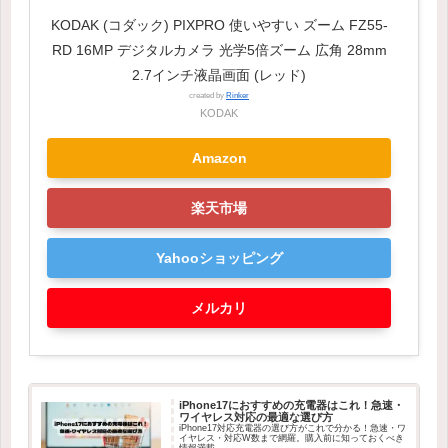
KODAK (コダック) PIXPRO 使いやすい ズーム FZ55-
RD 16MP デジタルカメラ 光学5倍ズーム 広角 28mm
2.7インチ液晶画面 (レッド)
created by
Rinker
KODAK
Amazon
楽天市場
Yahooショッピング
メルカリ
iPhone17におすすめの充電器はこれ！急速・
ワイヤレス対応の最適な選び方
iPhone17対応充電器の選び方がこれで分かる！急速・ワ
イヤレス・対応W数まで網羅。購入前に知っておくべき
情報満載。