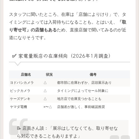
スタッフに聞いたところ、在庫は「店舗によりけり」で、タ
イミングによっては入荷待ちになることも。とはいえ、
「取
り寄せ可」の店舗もある
ため、直接店舗で聞いてみるのが近
道になりそうです。
✅ 家電量販店の在庫傾向（2026年1月調査）
店舗名
状況
備考
ヨドバシカメラ
△
都市部に在庫わずか、店頭展示あり
ビックカメラ
△
タイミングによってセール対象に
ケーズデンキ
△
地方店で在庫見つかることも
ヤマダ電機
×〜△
店舗差が激しく、事前確認推奨
📝 店員さん談：「展示はしてなくても、取り寄せな
ら対応できることもありますよ」