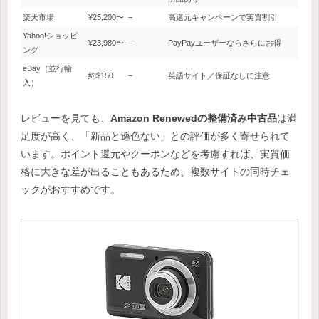
楽天市場
¥25,200〜
−
高還元キャンペーンで実質割引
Yahoo!ショッピ
¥23,980〜
−
PayPayユーザーならさらにお得
ング
eBay（並行輸
約$150
−
英語サイト／保証なしに注意
入）
レビューを見ても、
Amazon Renewedの整備済み中古品
は満
足度が高く、「新品と遜色ない」との評価が多く寄せられて
います。ポイント還元やクーポンなどを考慮すれば、実質価
格に大きな差が出ることもあるため、複数サイトの同時チェ
ックがおすすめです。