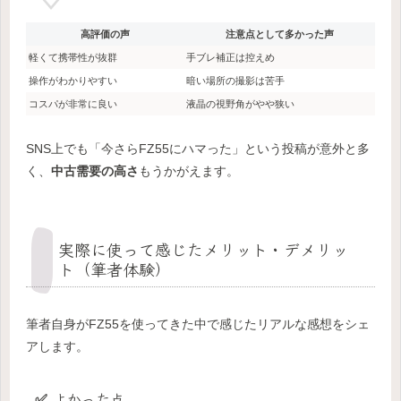
高評価の声
注意点として多かった声
軽くて携帯性が抜群
手ブレ補正は控えめ
操作がわかりやすい
暗い場所の撮影は苦手
コスパが非常に良い
液晶の視野角がやや狭い
SNS上でも「今さらFZ55にハマった」という投稿が意外と多
く、
中古需要の高さ
もうかがえます。
実際に使って感じたメリット・デメリッ
ト（筆者体験）
筆者自身がFZ55を使ってきた中で感じたリアルな感想をシェ
アします。
✅ よかった点