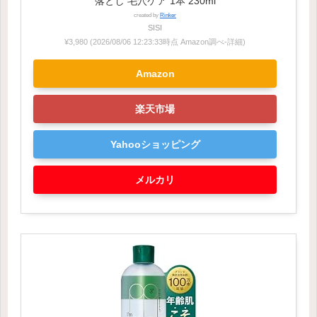
落とし 毛穴ケア 1本 230ml
created by
Rinker
SISI
¥3,980
(2026/08/06 12:23:33時点 Amazon調べ-
詳細)
Amazon
楽天市場
Yahooショッピング
メルカリ