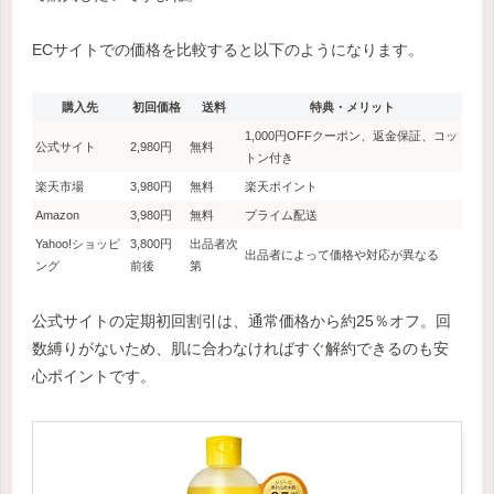
ECサイトでの価格を比較すると以下のようになります。
購入先
初回価格
送料
特典・メリット
1,000円OFFクーポン、返金保証、コッ
公式サイト
2,980円
無料
トン付き
楽天市場
3,980円
無料
楽天ポイント
Amazon
3,980円
無料
プライム配送
Yahoo!ショッピ
3,800円
出品者次
出品者によって価格や対応が異なる
ング
前後
第
公式サイトの定期初回割引は、通常価格から約25％オフ。回
数縛りがないため、肌に合わなければすぐ解約できるのも安
心ポイントです。