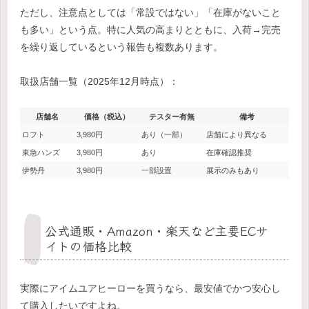
ただし、注意点としては「常設ではない」「在庫がないこと
も多い」という点。特に人気の高まりとともに、入荷→完売
を繰り返しているという報告も複数あります。
取扱店舗一覧（2025年12月時点）：
店舗名
価格（税込）
テスター有無
備考
ロフト
3,980円
あり（一部）
店舗により異なる
東急ハンズ
3,980円
あり
在庫確認推奨
伊勢丹
3,980円
一部設置
展示のみもあり
公式通販・Amazon・楽天など主要ECサ
イトの価格比較
実際にアイムユアヒーローを買うなら、最安値でかつ安心し
て購入したいですよね。