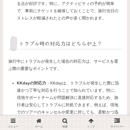
る点が好評です。特に、アクティビティの予約が簡単
で、事前にチケットを確保しておくことで、旅行当日の
ストレスが軽減されたとの声が多く聞かれます。
トラブル時の対応力はどちらが上？
旅行中にトラブルが発生した場合の対応力は、サービスを選
ぶ際の重要なポイントです。
KKdayの対応力
：KKdayは、トラブルが発生した際に迅
速かつ丁寧な対応を行うことで知られています。特に、
現地サポートチームが問題解決に直接対応するため、旅
行者は安心してトラブルに対処できます。例えば、現地
でのツアーのキャンセルや変更に対しても、柔軟かつ迅
速に対応してくれると評判です。
KLOOKの対応力
：KLOOKもまた、24時間体制のカスタ
メニュー
ホーム
検索
トップ
サイドバー