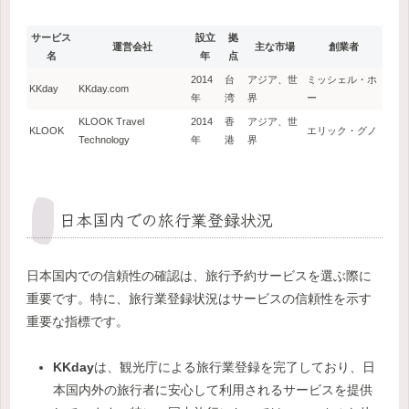
サービス
設立
拠
運営会社
主な市場
創業者
名
年
点
2014
台
アジア、世
ミッシェル・ホ
KKday
KKday.com
年
湾
界
ー
KLOOK Travel
2014
香
アジア、世
KLOOK
エリック・グノ
Technology
年
港
界
日本国内での旅行業登録状況
日本国内での信頼性の確認は、旅行予約サービスを選ぶ際に
重要です。特に、旅行業登録状況はサービスの信頼性を示す
重要な指標です。
KKday
は、観光庁による旅行業登録を完了しており、日
本国内外の旅行者に安心して利用されるサービスを提供