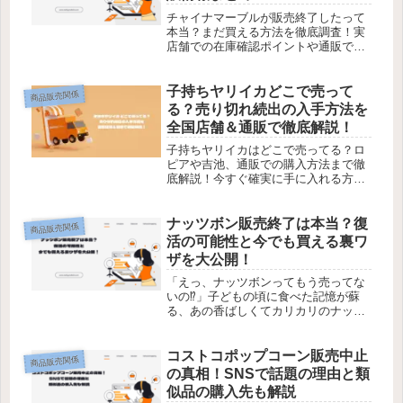
チャイナマーブルが販売終了したって
本当？まだ買える方法を徹底調査！実
店舗での在庫確認ポイントや通販での
購入方法も解説します。
子持ちヤリイカどこで売って
商品販売関係
る？売り切れ続出の入手方法を
全国店舗＆通販で徹底解説！
子持ちヤリイカはどこで売ってる？ロ
ピアや吉池、通販での購入方法まで徹
底解説！今すぐ確実に手に入れる方法
をチェック！
ナッツボン販売終了は本当？復
商品販売関係
活の可能性と今でも買える裏ワ
ザを大公開！
「えっ、ナッツボンってもう売ってな
いの⁉」子どもの頃に食べた記憶が蘇
る、あの香ばしくてカリカリのナッツ
ボン。久しぶりに食べたくなって探し
てみたら、どこにも売っていない…そ
んな経験をした方も多いのではないで
コストコポップコーン販売中止
商品販売関係
しょうか？この記事では、「ナッツボ
の真相！SNSで話題の理由と類
ン...
似品の購入先も解説