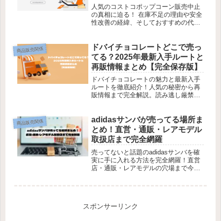
人気のコストコポップコーン販売中止
の真相に迫る！ 在庫不足の理由や安全
性改善の経緯、そしておすすめの代替
品まで一挙紹介！
ドバイチョコレートどこで売っ
商品販売関係
てる？2025年最新入手ルートと
再販情報まとめ【完全保存版】
ドバイチョコレートの魅力と最新入手
ルートを徹底紹介！人気の秘密から再
販情報まで完全解説。読み逃し厳禁、
詳細はこちら！
adidasサンバが売ってる場所ま
商品販売関係
とめ！直営・通販・レアモデル
取扱店まで完全網羅
売ってないと話題のadidasサンバを確
実に手に入れる方法を完全網羅！直営
店・通販・レアモデルの穴場まで今す
ぐチェック！
スポンサーリンク