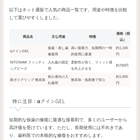
以下はネット通販で人気の商品一覧です。用途や特徴を比較
して選びやすくしました。
価格（税
商品名
主な用途
特徴
込）
仮歯・差し歯
高い接着力、短期間の一時
約1,100
αクインGEL
修復用
的使用に最適
円
NITONAMI フィッティ
入れ歯の固定
柔軟性が高く、フィット感
約700円
ングビーズ
用
を向上させる
初心者向け入
約1,000
新ポリグリップ 無添加
無添加・低刺激で安心
れ歯用
円
特に注目：αクインGEL
短期的な仮歯の修復に最適な接着剤で、多くのユーザーから
高評価を受けています。ただし、長期使用には不向きであ
り、歯科医での本格的な修復をおすすめします。