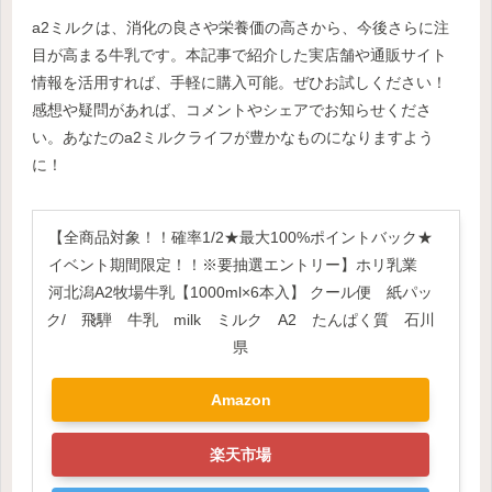
a2ミルクは、消化の良さや栄養価の高さから、今後さらに注
目が高まる牛乳です。本記事で紹介した実店舗や通販サイト
情報を活用すれば、手軽に購入可能。ぜひお試しください！
感想や疑問があれば、コメントやシェアでお知らせくださ
い。あなたのa2ミルクライフが豊かなものになりますよう
に！
【全商品対象！！確率1/2★最大100%ポイントバック★
イベント期間限定！！※要抽選エントリー】ホリ乳業
河北潟A2牧場牛乳【1000ml×6本入】 クール便 紙パッ
ク/ 飛騨 牛乳 milk ミルク A2 たんぱく質 石川
県
Amazon
楽天市場