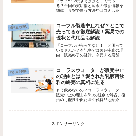
アラビヤン焼きそばはどこで売って
る？全国の実店舗と通販の最新情報を
網羅！最安で買う方法や口コミも紹
介。今すぐチェック！
コーフル製造中止なぜ？どこで
商品販売関係
売ってるか徹底解説！薬局での
現状と代用品も解説
「コーフルが売ってない！」と困って
いませんか？本記事では製造中止の理
由、販売終了の経緯、今買える店舗や
代用品を紹介。まだ間に合う在庫情報
を今すぐ確認しよう！
コーラスウォーターが販売中止
商品販売関係
の理由とは？愛された乳酸菌飲
料の終売の真相に迫る
もう飲めないの？コーラスウォーター
販売中止の理由を3つの視点で解説。復
活の可能性や似た味の代替品も紹介！
あの味をもう一度。
スポンサーリンク