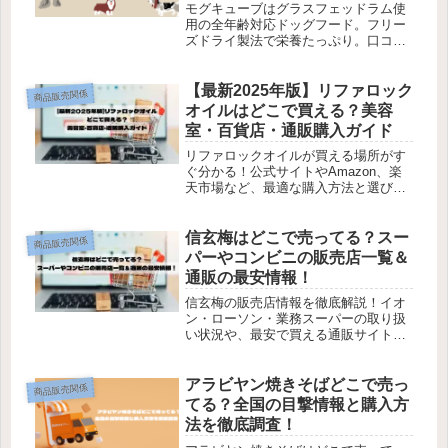
底解説
モグキューブはグラスフェッドラム使
用の全年齢対応ドッグフード。フリー
ズドライ製法で栄養たっぷり。口コミ
や最安値情報も紹介中！
【最新2025年版】リファロック
商品販売関係
オイルはどこで買える？美容
室・百貨店・通販購入ガイド
リファロックオイルが買える場所がす
ぐ分かる！公式サイトやAmazon、楽
天市場など、最適な購入方法と選び方
のポイントを解説！
信玄梅はどこで売ってる？スー
商品販売関係
パーやコンビニの販売店一覧＆
通販の最安情報！
信玄梅の販売店情報を徹底解説！イオ
ン・ローソン・業務スーパーの取り扱
い状況や、最安で買える通販サイトも
紹介。確実に手に入れる方法を今すぐ
確認！
アラビヤン焼きそばどこで売っ
商品販売関係
てる？全国の目撃情報と購入方
法を徹底調査！