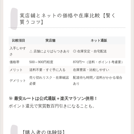
実店舗とネットの価格や在庫比較【賢く
買うコツ】
比較項目
実店舗
ネット通販
入手しやす
△ 店舗によりばらつきあり
◎ 在庫安定・自宅配送
さ
価格帯
500～900円程度
870円〜（送料・ポイント考慮要）
メリット
送料不要・すぐ手に入る
在庫豊富・比較しやすい
売り切れリスク・在庫確認
配達待ち時間／送料がかかる場合
デメリット
必要
あり
🎯
最安ルートは公式通販＋楽天マラソン併用！
ポイント還元で実質数百円引きになることも。
【購入者の体験談】