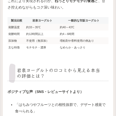
これにより実現されるのが、
ねっとりモチモチの食感
と、甘
さ控えめながらもコク深い味わい。
製法比較
岩泉ヨーグルト
一般的な市販ヨーグルト
発酵温度
約33～35℃
約40～43℃
発酵時間
約12時間以上
約4～6時間
添加物
不使用（無添加）
増粘剤や香料使用の例あり
主な特徴
モチモチ・濃厚
なめらか・あっさり
岩泉ヨーグルトの口コミから見える本当
の評価とは？
ポジティブな声（SNS・レビューサイトより）
「はちみつやフルーツとの相性抜群で、デザート感覚で
食べられる」