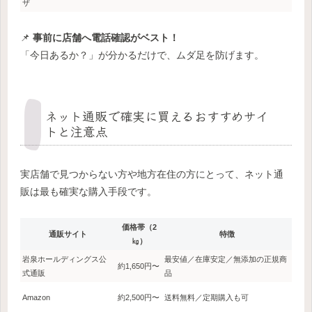
ザ
📌
事前に店舗へ電話確認がベスト！
「今日あるか？」が分かるだけで、ムダ足を防げます。
ネット通販で確実に買えるおすすめサイ
トと注意点
実店舗で見つからない方や地方在住の方にとって、ネット通
販は最も確実な購入手段です。
価格帯（2
通販サイト
特徴
㎏）
岩泉ホールディングス公
最安値／在庫安定／無添加の正規商
約1,650円〜
式通販
品
Amazon
約2,500円〜
送料無料／定期購入も可