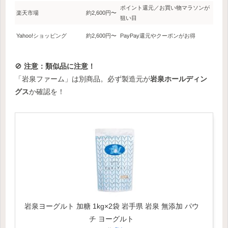
ポイント還元／お買い物マラソンが
楽天市場
約2,600円〜
狙い目
Yahoo!ショッピング
約2,600円〜
PayPay還元やクーポンがお得
🚫
注意：類似品に注意！
「岩泉ファーム」は別商品。必ず製造元が
岩泉ホールディン
グス
か確認を！
岩泉ヨーグルト 加糖 1kg×2袋 岩手県 岩泉 無添加 パウ
チ ヨーグルト