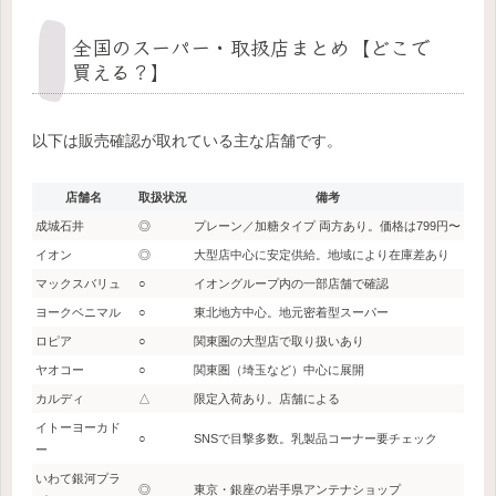
全国のスーパー・取扱店まとめ【どこで
買える？】
以下は販売確認が取れている主な店舗です。
店舗名
取扱状況
備考
成城石井
◎
プレーン／加糖タイプ 両方あり。価格は799円〜
イオン
◎
大型店中心に安定供給。地域により在庫差あり
マックスバリュ
○
イオングループ内の一部店舗で確認
ヨークベニマル
○
東北地方中心。地元密着型スーパー
ロピア
○
関東圏の大型店で取り扱いあり
ヤオコー
○
関東圏（埼玉など）中心に展開
カルディ
△
限定入荷あり。店舗による
イトーヨーカド
○
SNSで目撃多数。乳製品コーナー要チェック
ー
いわて銀河プラ
◎
東京・銀座の岩手県アンテナショップ