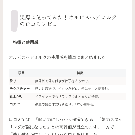
実際に使ってみた！オルビスヘアミルク
の口コミレビュー
・特徴と使用感
オルビスヘアミルクの使用感を簡単にまとめました：
項目
特徴
香り
無香料で香り付きが苦手な方も安心。
テクスチャー
軽い乳液状で、ベタつきゼロ。髪にサッと馴染む。
仕上がり
ドライヤー後もサラサラでまとまりが持続。
コスパ
少量で髪全体に行き渡り、1本が長持ち。
口コミでは、「軽いのにしっかり保湿できる」「朝のスタイ
リングが楽になった」との高評価が目立ちます。一方で、
「香り付きが欲しい」といった声もありました。