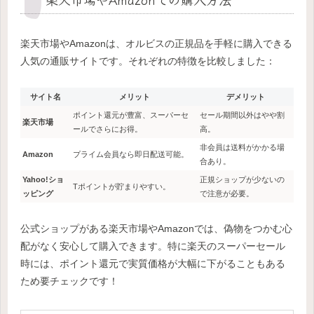
楽天市場やAmazonは、オルビスの正規品を手軽に購入できる
人気の通販サイトです。それぞれの特徴を比較しました：
サイト名
メリット
デメリット
ポイント還元が豊富、スーパーセ
セール期間以外はやや割
楽天市場
ールでさらにお得。
高。
非会員は送料がかかる場
Amazon
プライム会員なら即日配送可能。
合あり。
Yahoo!ショ
正規ショップが少ないの
Tポイントが貯まりやすい。
ッピング
で注意が必要。
公式ショップがある楽天市場やAmazonでは、偽物をつかむ心
配がなく安心して購入できます。特に楽天のスーパーセール
時には、ポイント還元で実質価格が大幅に下がることもある
ため要チェックです！