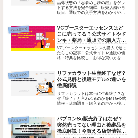
品薄状態の「忍者めし鉄の鎧」をゲッ
トする方法を完全網羅。販売店舗や再
販日、通販での入手方法をわかりやす
く紹介中！
VCブースターエッセンスはど
商品販売関係
こに売ってる？公式サイトやド
ンキ・薬局・通販での購入方法
まとめ
VCブースターエッセンスの購入で迷っ
たらこの記事！公式サイトや通販の価
格・特典を比較し、お得な買い方を解
説します！
リファカラット生産終了なぜ？
商品販売関係
公式見解と後継モデルの違いを
徹底解説
リファカラットは本当に生産終了？な
ぜ「終了」と言われるのかをMTG公式
情報・店舗調査・購入者の声から検
証。後継モデルとの違いも比較し、今
買うべきか判断できる内容です。迷っ
ている方はぜひ確認してください。
パブロンSα販売終了はなぜ？
商品販売関係
突然売ってない理由と後継品を
徹底解説！今買える店舗情報も
公開中