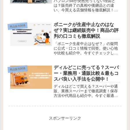
パブロンSαが突然売ってない理由と
は？販売終了の真相や後継品との違
い、今買える店舗情報を徹底解説！購
入前に要チェック！
ボニークが生産中止なのはな
商品販売関係
ぜ？実は継続販売中！商品の評
判の口コミも徹底解説
「ボニーク生産中止はなぜ？」の疑問
に公式・口コミ情報で回答。使い心地
や比較も紹介中。今すぐチェックして
後悔のない選択を
ディルどこに売ってる？スーパ
商品販売関係
ー・業務用・通販比較＆最もコ
スパ良い入手法を公開中！
ディルはどこで買える？スーパーや通
販、業務スーパーまで徹底調査！保存
方法や代用品も紹介中。今すぐ最適な
購入先をチェック！
スポンサーリンク