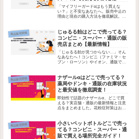
「マイフリーガードαはもう買えな
い？」と不安なあなたへ。販売中止の
理由と現在の購入方法を徹底解説。愛
犬の健康を守る最新情報を今すぐチェ
ック！
じゅるる飴はどこで売ってる？
商品販売関係
コンビニ・スーパー・通販の販
売店まとめ【最新情報】
「じゅるる飴が見つからない…」そん
なあなたへ！コンビニ（ファミマ・セ
ブン・ローソン）やイオン、通販での
販売状況を詳しく解説。確実に買う方
法を知りたい方は今すぐチェック！
ナザールαはどこで売ってる？
商品販売関係
薬局やドンキ・通販の在庫状況
と最安値を徹底調査！
即効性で話題のナザールα、どこで買
える？実店舗・通販の最新情報と注意
点をまとめました。花粉症対策はお早
めに！
小さいペットボトルどこで売っ
商品販売関係
てる？コンビニ・スーパー・通
販で買える場所完全ガイド！