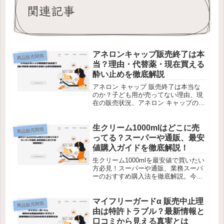
関連記事
アネロンキャップ販売終了は本
商品販売関係
当？理由・代替薬・現在買える
酔い止めを徹底解説
アネロン キャップ 販売終了は本当な
のか？子ども用が売ってない理由、現
在の販売状況、アネロン キャップの代
替薬まで一次情報をもとに分かりやす
く解説。購入前に知っておきたいポイ
ントをまとめました。
生クリーム1000mlはどこに売
商品販売関係
ってる？スーパーや通販、最安
値購入ガイドを徹底解説！
生クリーム1000mlを最安値で買いたい
方必見！スーパーや通販、業務スーパ
ーのおすすめ購入法を徹底解説。今す
ぐ節約＆お得情報をチェック！
マイフリーガードα 販売中止理
商品販売関係
由は特許トラブル？最新情報と
口コミから見える真実とは