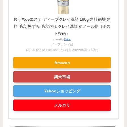
おうちdeエステ ディープクレイ洗顔 180g 角栓崩壊 角
栓 毛穴 黒ずみ 毛穴汚れ クレイ洗顔 ※メール便（ポス
ト投函）
created by
Rinker
ノーブランド品
¥3,780
(2026/08/06 05:31:50時点 Amazon調べ-
詳細)
Amazon
楽天市場
Yahooショッピング
メルカリ