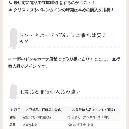
📞
来店前に電話で在庫確認
をするのがベスト！
🎄
クリスマスやバレンタインの時期は早めの購入を推奨！
ドン・キホーテでDiorミニ香水は買え
る？
✅
一部のドンキホーテ店舗では取り扱いあり！
ただし、
並行
輸入品がメイン
です。
正規品と並行輸入品の違い
🚩 項目
✅ 正規品（百貨店・公式）
⚠️ 並行輸入品（ドンキ・通販）
価格
定価（3,500円前後）
割引あり（2,000円〜3,000円）
品質
100%本物
偽物の可能性あり