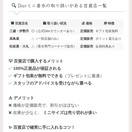
🔍 Diorミニ香水の取り扱いがある百貨店一覧
🏢 百貨店名
🛍️ 取り扱い状況
💰 価格
🎁 特徴
三越・伊勢丹
◎（公式Diorカウンターあり）
定価販売
ギフト包装無料
高島屋
△（一部店舗のみ）
定価販売
ポイント還元あり
松坂屋・大丸
△（香水専門コーナーで販売）
定価販売
会員特典あり
💡 百貨店で購入するメリット
✅
100%正規品が保証される
✅
ギフト包装が無料でできる
（プレゼントに最適）
✅
スタッフのアドバイスを受けながら選べる
⚠️ デメリット
❌ 価格が定価販売で、割引がほぼない
❌ 在庫が少なく、
ミニサイズは売り切れが多い
✨ 百貨店で確実に手に入れるコツ！