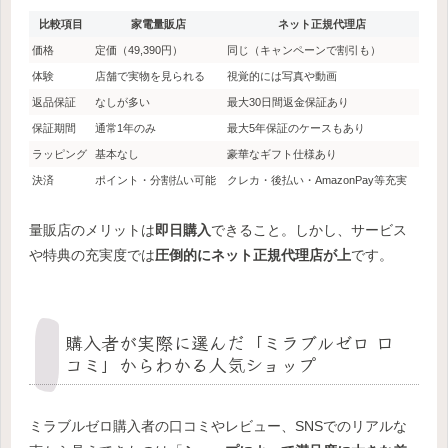
比較項目
家電量販店
ネット正規代理店
価格
定価（49,390円）
同じ（キャンペーンで割引も）
体験
店舗で実物を見られる
視覚的には写真や動画
返品保証
なしが多い
最大30日間返金保証あり
保証期間
通常1年のみ
最大5年保証のケースもあり
ラッピング
基本なし
豪華なギフト仕様あり
決済
ポイント・分割払い可能
クレカ・後払い・AmazonPay等充実
量販店のメリットは
即日購入
できること。しかし、サービス
や特典の充実度では
圧倒的にネット正規代理店が上
です。
購入者が実際に選んだ「ミラブルゼロ 口
コミ」からわかる人気ショップ
ミラブルゼロ購入者の口コミやレビュー、SNSでのリアルな