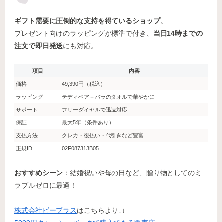
ギフト需要に圧倒的な支持を得ているショップ
。
プレゼント向けのラッピングが標準で付き、
当日14時までの
注文で即日発送
にも対応。
項目
内容
価格
49,390円（税込）
ラッピング
テディベア＋バラのタオルで華やかに
サポート
フリーダイヤルで迅速対応
保証
最大5年（条件あり）
支払方法
クレカ・後払い・代引きなど豊富
正規ID
02F087313B05
おすすめシーン
：結婚祝いや母の日など、贈り物としてのミ
ラブルゼロに最適！
株式会社ビープラス
はこちらより↓↓