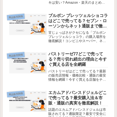
キは安い？Amazon・楽天のまとめ買
いでさらにお得に！販売情報＆購入の
コツを今すぐチェック！
ブルボン プレッツェルショコラ
商品販売関係
はどこで売ってる？セブン・ロ
ーソンからネット通販まで徹底
調査！
甘じょっぱさがクセになる「ブルボン
プレッツェルショコラ」の購入場所を
徹底解説！コンビニやスーパー、ネッ
ト通販でお得に手に入れる方法もご紹
介します。
パストリーゼ77どこで売って
商品販売関係
る？売り切れ続出の理由と今す
ぐ買える店を全網羅
パストリーゼはどこで売ってる？最新
の販売店情報・価格比較・通販の最安
情報を網羅！今すぐ買える店舗をチェ
ック！
エカムアドバンスドジェルどこ
商品販売関係
で売ってる？最安購入法＆市
販・通販の真実を徹底解説！
話題のエカムアドバンスドジェルは市
販されてる？通販限定？最安で安全に