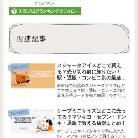
関連記事
スジャータアイスどこで買え
商品販売関係
る？売り切れ前に知りたい！
駅・通販・コンビニ別の最速入
手ガイド
新幹線で話題のスジャータアイスはど
こで買える？駅・通販・コンビニ別に
最速入手ルートを完全網羅！今すぐチ
ェックして確実に手に入れよう！
ケープミニサイズはどこに売っ
商品販売関係
てる？マツキヨ・セブン・ドン
キ・通販で買える店舗まとめ！
ケープミニサイズを今すぐ手に入れた
い！ マツキヨやセブンで買える？ドン