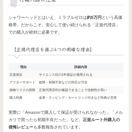
シャワーヘッドとはいえ、ミラブルゼロは
約5万円
という高価
格帯。だからこそ、安心して使い続けられる「正規代理店」
での購入が絶対に必要です。
【正規代理店を選ぶ4つの明確な理由】
理由
詳細内容
正規保証
サイエンス社の1年保証が適用される
アフターサポート
故障・初期不良などの対応が万全
偽物リスクの排除
正規代理店IDが確認できることで信頼性が高い
購入特典
金券・ラッピング・カートリッジ付きなど特典が充実
実際に「Amazonで購入して保証が受けられなかった」「メル
カリで買ったら初期不良だった」など、
正規ルート外購入の
後悔レビュー
も多数報告されています。