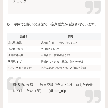
チェック！
秋田県内では以下の店舗で不定期販売が確認されています。
店舗名
備考
道の駅 象潟
週末は午前中で売り切れることも
道の駅 ねむの丘
平日朝が狙い目
秋田空港売店
人気商品。在庫確認が◎
秋田駅 トピコ
駅構内でアクセス抜群。朝イチが鍵
イオン秋田・御所野
特産品売場で販売あり。入荷は不定期
SNSでの投稿：「秋田空港でラスト1袋！買えた自分
に拍手したい（笑）」（@nori_trip）