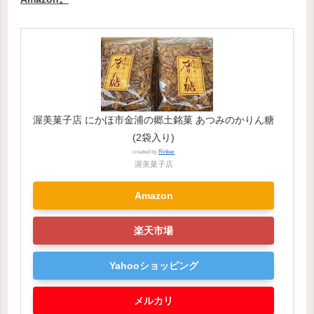
渥美菓子店 にかほ市金浦の郷土銘菓 あつみのかりん糖
(2袋入り)
created by
Rinker
渥美菓子店
Amazon
楽天市場
Yahooショッピング
メルカリ