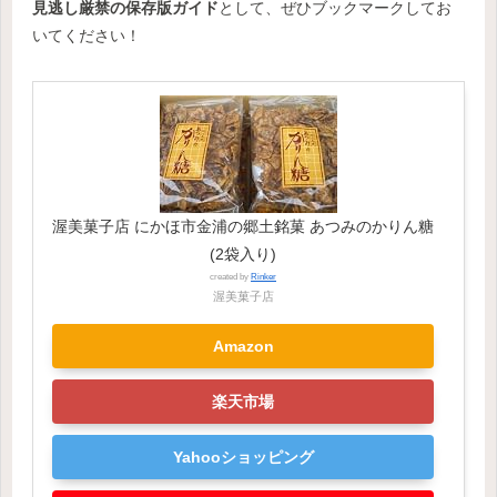
見逃し厳禁の保存版ガイド
として、ぜひブックマークしてお
いてください！
渥美菓子店 にかほ市金浦の郷土銘菓 あつみのかりん糖
(2袋入り)
created by
Rinker
渥美菓子店
Amazon
楽天市場
Yahooショッピング