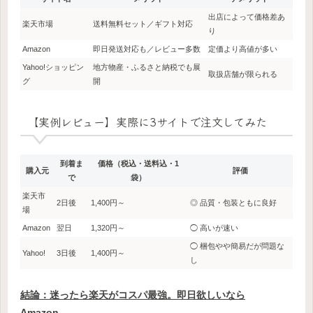
出店によって価格差あ
楽天市場
送料無料セット／ギフト対応
り
Amazon
即日発送対応も／レビュー多数
定価より高値が多い
Yahoo!ショッピン
地方物産・ふるさと納税でも展
取扱店舗が限られる
グ
開
【実例レビュー】実際に3サイトで注文してみた
到着ま
価格（税込・送料込・1
購入元
評価
で
袋）
楽天市
2日後
1,400円～
◎ 品質・包装ともに良好
場
Amazon
翌日
1,320円～
◯ 高いが速い
◯ 梱包やや簡易だが問題な
Yahoo!
3日後
1,400円～
し
結論：迷ったら楽天がコスパ最強。即日欲しいなら
Amazon。