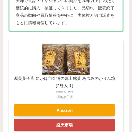
夫婦で食品・生活ジャンルの商品を20年以上にわたり
継続的に購入・検証してきました。品切れ・販売終了
商品の動向や買取情報を中心に、実体験と独自調査を
もとに情報発信しています。
渥美菓子店 にかほ市金浦の郷土銘菓 あつみのかりん糖
(2袋入り)
created by
Rinker
渥美菓子店
Amazon
楽天市場