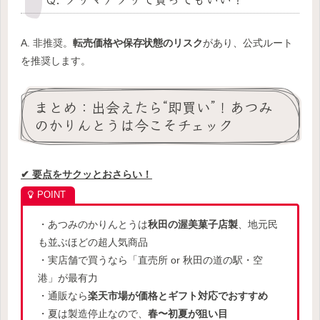
A. 非推奨。
転売価格や保存状態のリスク
があり、公式ルート
を推奨します。
まとめ：出会えたら“即買い”！あつみ
のかりんとうは今こそチェック
✔ 要点をサクッとおさらい！
・あつみのかりんとうは
秋田の渥美菓子店製
、地元民
も並ぶほどの超人気商品
・実店舗で買うなら「直売所 or 秋田の道の駅・空
港」が最有力
・通販なら
楽天市場が価格とギフト対応でおすすめ
・夏は製造停止なので、
春〜初夏が狙い目