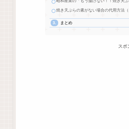
昭和産業の「もう揚げない！！焼き天ぷ
焼き天ぷらの素がない場合の代用方法（
まとめ
スポ