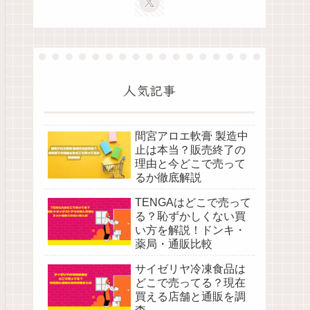
人気記事
間宮アロエ軟膏 製造中
止は本当？販売終了の
理由と今どこで売って
るか徹底解説
TENGAはどこで売って
る？恥ずかしくない買
い方を解説！ドンキ・
薬局・通販比較
サイゼリヤ冷凍食品は
どこで売ってる？現在
買える店舗と通販を調