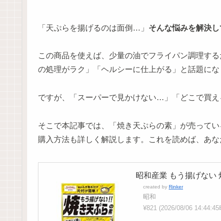
「天ぷらを揚げるのは面倒…」
そんな悩みを解決し
この商品を使えば、少量の油でフライパン調理する
の処理がラク」「ヘルシーに仕上がる」と話題にな
ですが、「スーパーで見かけない…」「どこで買え
そこで本記事では、「焼き天ぷらの素」が売ってい
購入方法も詳しく解説します。これを読めば、あな
昭和産業 もう揚げない 焼
created by
Rinker
昭和
¥821
(2026/08/06 14:44