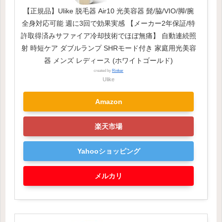
【正規品】Ulike 脱毛器 Air10 光美容器 髭/脇/VIO/脚/腕
全身対応可能 週に3回で効果実感 【メーカー2年保証/特
許取得済みサファイア冷却技術でほぼ無痛】 自動連続照
射 時短ケア ダブルランプ SHRモード付き 家庭用光美容
器 メンズ レディース (ホワイトゴールド)
created by
Rinker
Ulike
Amazon
楽天市場
Yahooショッピング
メルカリ