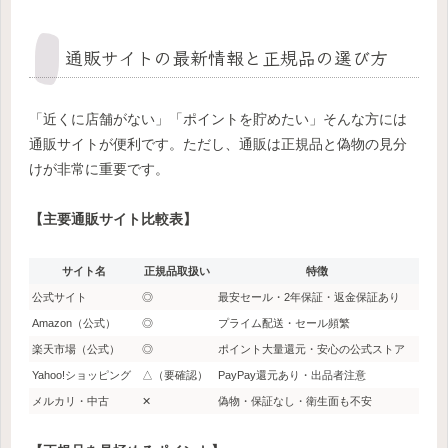
通販サイトの最新情報と正規品の選び方
「近くに店舗がない」「ポイントを貯めたい」そんな方には
通販サイトが便利です。ただし、通販は正規品と偽物の見分
けが非常に重要です。
【主要通販サイト比較表】
サイト名
正規品取扱い
特徴
公式サイト
◎
最安セール・2年保証・返金保証あり
Amazon（公式）
◎
プライム配送・セール頻繁
楽天市場（公式）
◎
ポイント大量還元・安心の公式ストア
Yahoo!ショッピング
△（要確認）
PayPay還元あり・出品者注意
メルカリ・中古
✕
偽物・保証なし・衛生面も不安