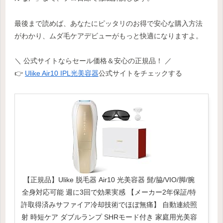
最後まで読めば、あなたにピッタリのお得で安心な購入方法
がわかり、ムダ毛ケアデビューがもっと快適になりますよ。
＼ 公式サイトならセール価格＆安心の正規品！ ／
👉
Ulike Air10 IPL光美容器
公式サイトをチェックする
【正規品】Ulike 脱毛器 Air10 光美容器 髭/脇/VIO/脚/腕
全身対応可能 週に3回で効果実感 【メーカー2年保証/特
許取得済みサファイア冷却技術でほぼ無痛】 自動連続照
射 時短ケア ダブルランプ SHRモード付き 家庭用光美容