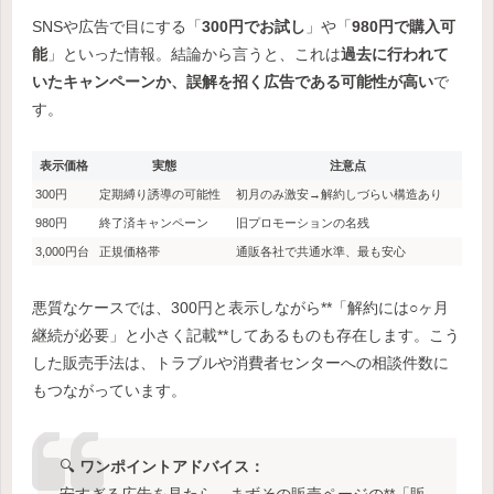
SNSや広告で目にする「
300円でお試し
」や「
980円で購入可
能
」といった情報。結論から言うと、これは
過去に行われて
いたキャンペーンか、誤解を招く広告である可能性が高い
で
す。
表示価格
実態
注意点
300円
定期縛り誘導の可能性
初月のみ激安→解約しづらい構造あり
980円
終了済キャンペーン
旧プロモーションの名残
3,000円台
正規価格帯
通販各社で共通水準、最も安心
悪質なケースでは、300円と表示しながら**「解約には○ヶ月
継続が必要」と小さく記載**してあるものも存在します。こう
した販売手法は、トラブルや消費者センターへの相談件数に
もつながっています。
🔍
ワンポイントアドバイス：