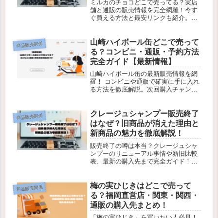
ミルカのチョコどこで売ってる？実店
舗と通販の販売情報を完全網羅！今す
ぐ買える方法と最安リンクも紹介。買
い逃す前にチェック！
山崎ハイボール缶どこで売って
商品販売関係
る？コンビニ・通販・予約方法
完全ガイド【最新情報】
山崎ハイボール缶の最新販売情報を網
羅！ コンビニや通販で確実に手に入れ
る方法を徹底解説。次回購入チャンス
を逃さないためのコツを確認しましょ
う。
クレージュシャンプー販売終了
商品販売関係
はなぜ？旧商品が消えた理由と
新商品の魅力を徹底解説！
販売終了の噂は本当？クレージュシャ
ンプーのリニューアル事情や新旧比較
表、最新の購入先まで完全ガイド！迷
った方は今すぐ確認！
梅の実ひじきはどこで売って
商品販売関係
る？福岡直営店・関東・関西・
通販の購入先まとめ！
「梅の実ひじき」を買いたい人必見！