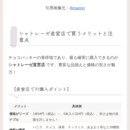
引用画像元：
Amazon
シャトレーゼ直営店で買うメリットと注
意点
チョコバッキーの発祥地であり、最も確実に購入できるのが
シャトレーゼ直営店
です。豊富な品揃えと価格の安さが魅
力！
【直営店での購入ポイント】
メリット
具体例
価格がリーズ
1本64円（税込）～、6本入り324円（税込）。安さは他の追
ナブル
随を許しません！
バニラ、チョコ、抹茶、ティラミス、あまおう苺など18種類