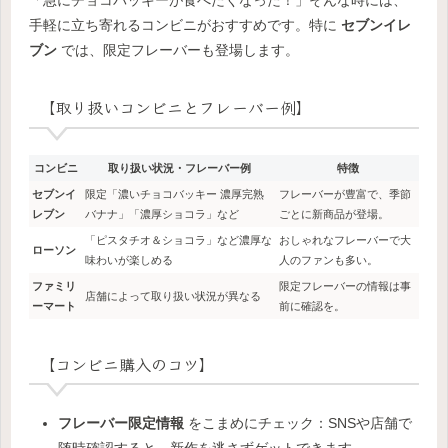
手軽に立ち寄れるコンビニがおすすめです。特に
セブンイレ
ブン
では、限定フレーバーも登場します。
【取り扱いコンビニとフレーバー例】
コンビニ
取り扱い状況・フレーバー例
特徴
セブンイ
限定「濃いチョコバッキー 濃厚完熟
フレーバーが豊富で、季節
レブン
バナナ」「濃厚ショコラ」など
ごとに新商品が登場。
「ピスタチオ＆ショコラ」など濃厚な
おしゃれなフレーバーで大
ローソン
味わいが楽しめる
人のファンも多い。
ファミリ
限定フレーバーの情報は事
店舗によって取り扱い状況が異なる
ーマート
前に確認を。
【コンビニ購入のコツ】
フレーバー限定情報
をこまめにチェック：SNSや店舗で