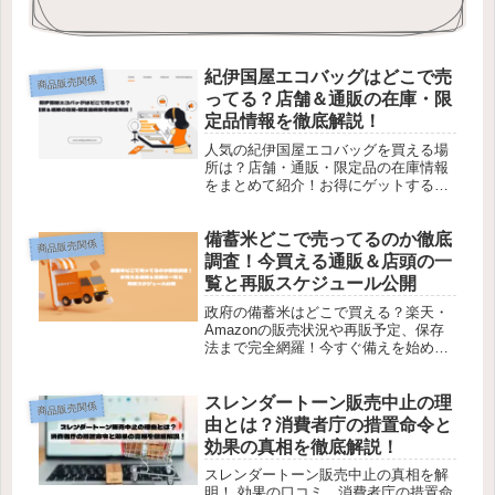
紀伊国屋エコバッグはどこで売
商品販売関係
ってる？店舗＆通販の在庫・限
定品情報を徹底解説！
人気の紀伊国屋エコバッグを買える場
所は？店舗・通販・限定品の在庫情報
をまとめて紹介！お得にゲットするコ
ツも公開中！
備蓄米どこで売ってるのか徹底
商品販売関係
調査！今買える通販＆店頭の一
覧と再販スケジュール公開
政府の備蓄米はどこで買える？楽天・
Amazonの販売状況や再販予定、保存
法まで完全網羅！今すぐ備えを始めま
しょう。
スレンダートーン販売中止の理
商品販売関係
由とは？消費者庁の措置命令と
効果の真相を徹底解説！
スレンダートーン販売中止の真相を解
明！ 効果の口コミ、消費者庁の措置命