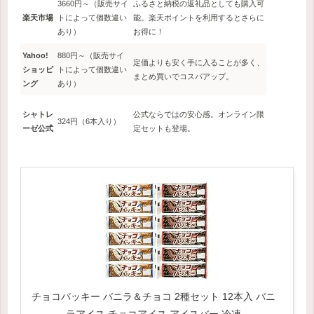
3660円～（販売サイ
ふるさと納税の返礼品としても購入可
楽天市場
トによって個数違い
能。楽天ポイントを利用するとさらに
あり）
お得に！
Yahoo!
880円～（販売サイ
定価よりも安く手に入ることが多く、
ショッピ
トによって個数違い
まとめ買いでコスパアップ。
ング
あり）
シャトレ
公式ならではの安心感。オンライン限
324円（6本入り）
ーゼ公式
定セットも登場。
チョコバッキー バニラ＆チョコ 2種セット 12本入 バニ