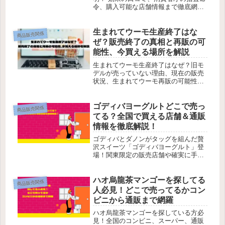
令、購入可能な店舗情報まで徹底網
羅。EMS機器の代替品もチェックしよ
う！
生まれてウーモ生産終了はな
商品販売関係
ぜ？販売終了の真相と再販の可
能性、今買える場所を解説
生まれてウーモ生産終了はなぜ？旧モ
デルが売っていない理由、現在の販売
状況、生まれてウーモ再販の可能性、
今どこで買えるのかを分かりやすく解
説します。
ゴディバヨーグルトどこで売っ
商品販売関係
てる？全国で買える店舗＆通販
情報を徹底解説！
ゴディバとダノンがタッグを組んだ贅
沢スイーツ「ゴディバヨーグルト」登
場！関東限定の販売店舗や確実に手に
入れる方法、通販情報を徹底解説！早
速ゲットしよう！
ハオ烏龍茶マンゴーを探してる
商品販売関係
人必見！どこで売ってるかコン
ビニから通販まで網羅
ハオ烏龍茶マンゴーを探している方必
見！全国のコンビニ、スーパー、通販