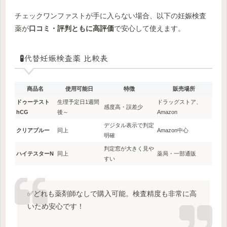
チェックワンファストが手に入らない場合、以下の妊娠検査
薬が
口コミ・評判ともに高評価
で安心して使えます。
🧪代替妊娠検査薬 比較表
商品名
使用可能日
特徴
販売場所
ドゥーテスト
生理予定日1週間
ドラッグストア、
感度高・誤差少
hCG
後～
Amazon
デジタル表示で判定
クリアブルー
同上
Amazon中心
明確
判定窓が大きく見や
ハイテスターN
同上
薬局・一部通販
すい
✅どれも薬剤師なしで購入可能。検査精度も非常に高
いため安心です！