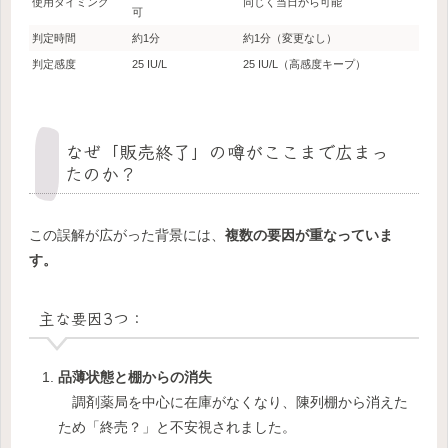
使用タイミング
同じく当日から可能
可
判定時間
約1分
約1分（変更なし）
判定感度
25 IU/L
25 IU/L（高感度キープ）
なぜ「販売終了」の噂がここまで広まっ
たのか？
この誤解が広がった背景には、
複数の要因が重なっていま
す。
主な要因3つ：
品薄状態と棚からの消失
調剤薬局を中心に在庫がなくなり、陳列棚から消えた
ため「終売？」と不安視されました。