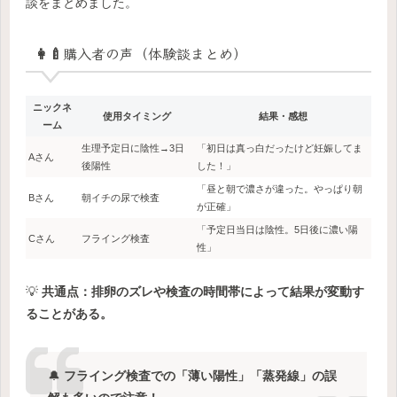
談をまとめました。
👩‍🍼購入者の声（体験談まとめ）
ニックネ
使用タイミング
結果・感想
ーム
生理予定日に陰性→3日
「初日は真っ白だったけど妊娠してま
Aさん
後陽性
した！」
「昼と朝で濃さが違った。やっぱり朝
Bさん
朝イチの尿で検査
が正確」
「予定日当日は陰性。5日後に濃い陽
Cさん
フライング検査
性」
💡
共通点：排卵のズレや検査の時間帯によって結果が変動す
ることがある。
🔔
フライング検査での「薄い陽性」「蒸発線」の誤