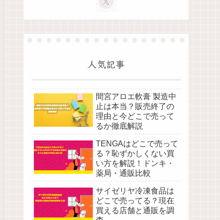
人気記事
間宮アロエ軟膏 製造中
止は本当？販売終了の
理由と今どこで売って
るか徹底解説
TENGAはどこで売って
る？恥ずかしくない買
い方を解説！ドンキ・
薬局・通販比較
サイゼリヤ冷凍食品は
どこで売ってる？現在
買える店舗と通販を調